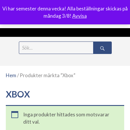
Vi har semester denna vecka! Alla beställningar skickas på
0
måndag 3/8!
Avvisa
Meny
Hoppa
Search
till
for:
innehåll
Hem
/ Produkter märkta ”Xbox”
XBOX
Inga produkter hittades som motsvarar
ditt val.