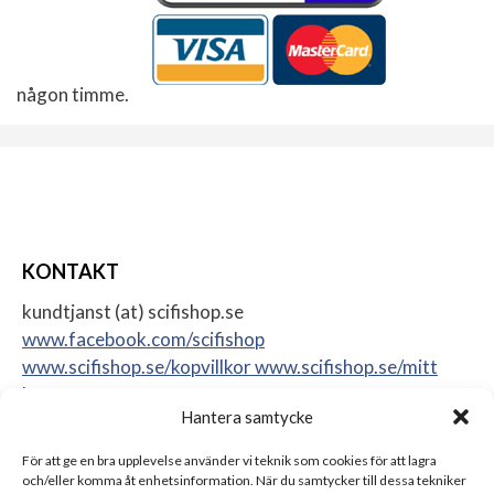
någon timme.
KONTAKT
kundtjanst (at) scifishop.se
www.facebook.com/scifishop
www.scifishop.se/kopvillkor
www.scifishop.se/mitt
konto
Hantera samtycke
Veddestavägen 24
17562 Järfälla
För att ge en bra upplevelse använder vi teknik som cookies för att lagra
Sweden
och/eller komma åt enhetsinformation. När du samtycker till dessa tekniker