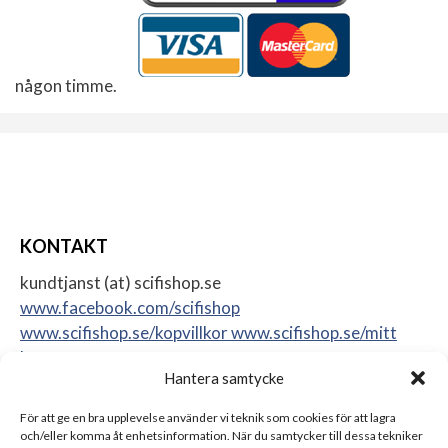
någon timme.
KONTAKT
kundtjanst (at) scifishop.se
www.facebook.com/scifishop
www.scifishop.se/kopvillkor
www.scifishop.se/mitt
konto
Hantera samtycke
Veddestavägen 24
17562 Järfälla
För att ge en bra upplevelse använder vi teknik som cookies för att lagra
Sweden
och/eller komma åt enhetsinformation. När du samtycker till dessa tekniker