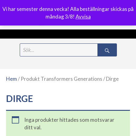
Vi har semester denna vecka! Alla beställningar skickas på
0
måndag 3/8!
Avvisa
Meny
Hoppa
Search
till
for:
innehåll
Hem
/ Produkt Transformers Generations / Dirge
DIRGE
Inga produkter hittades som motsvarar
ditt val.