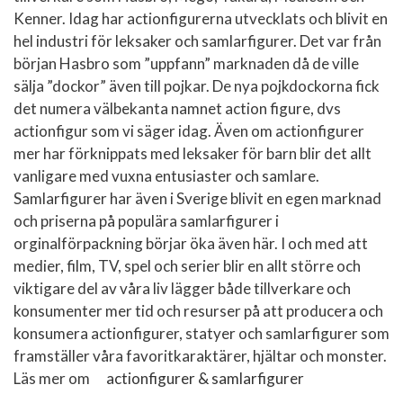
Kenner. Idag har actionfigurerna utvecklats och blivit en
hel industri för leksaker och samlarfigurer. Det var från
början Hasbro som ”uppfann” marknaden då de ville
sälja ”dockor” även till pojkar. De nya pojkdockorna fick
det numera välbekanta namnet action figure, dvs
actionfigur som vi säger idag. Även om actionfigurer
mer har förknippats med leksaker för barn blir det allt
vanligare med vuxna entusiaster och samlare.
Samlarfigurer har även i Sverige blivit en egen marknad
och priserna på populära samlarfigurer i
orginalförpackning börjar öka även här. I och med att
medier, film, TV, spel och serier blir en allt större och
viktigare del av våra liv lägger både tillverkare och
konsumenter mer tid och resurser på att producera och
konsumera actionfigurer, statyer och samlarfigurer som
framställer våra favoritkaraktärer, hjältar och monster.
Läs mer om
actionfigurer & samlarfigurer