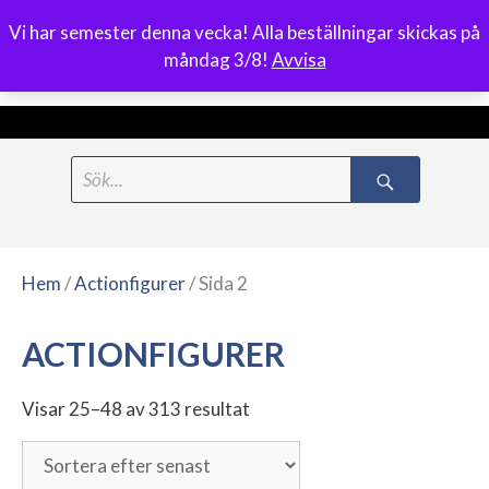
Vi har semester denna vecka! Alla beställningar skickas på
0
måndag 3/8!
Avvisa
Meny
Hoppa
Search
till
for:
innehåll
Hem
/
Actionfigurer
/ Sida 2
ACTIONFIGURER
Visar 25–48 av 313 resultat
Sortera
efter