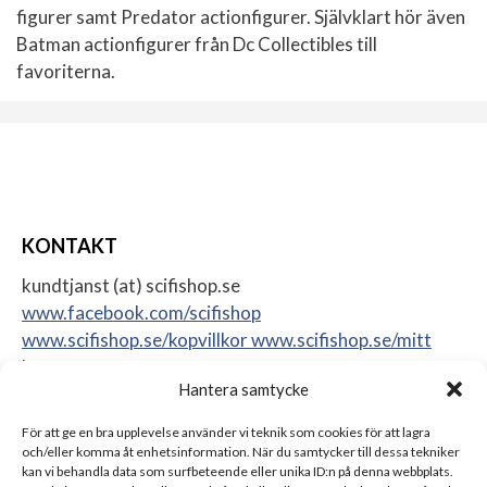
figurer samt Predator actionfigurer. Självklart hör även
Batman actionfigurer från Dc Collectibles till
favoriterna.
KONTAKT
kundtjanst (at) scifishop.se
www.facebook.com/scifishop
www.scifishop.se/kopvillkor
www.scifishop.se/mitt
konto
Hantera samtycke
Veddestavägen 24
17562 Järfälla
För att ge en bra upplevelse använder vi teknik som cookies för att lagra
Sweden
och/eller komma åt enhetsinformation. När du samtycker till dessa tekniker
kan vi behandla data som surfbeteende eller unika ID:n på denna webbplats.