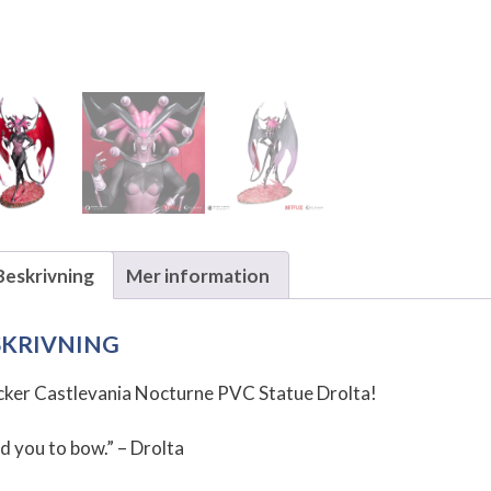
Beskrivning
Mer information
SKRIVNING
cker Castlevania Nocturne PVC Statue Drolta!
ld you to bow.” – Drolta