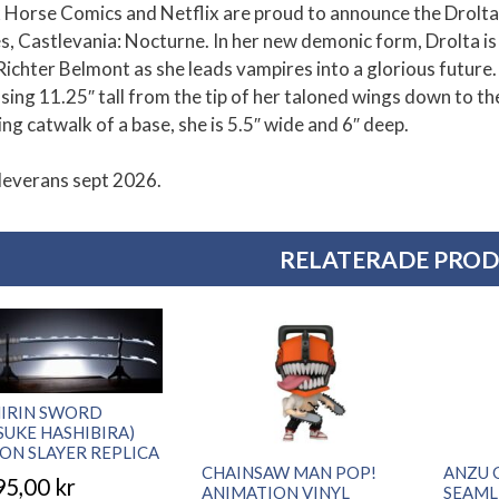
 Horse Comics and Netflix are proud to announce the Drolta
es, Castlevania: Nocturne. In her new demonic form, Drolta i
Richter Belmont as she leads vampires into a glorious future. 
sing 11.25″ tall from the tip of her taloned wings down to th
ng catwalk of a base, she is 5.5″ wide and 6″ deep.
 leverans sept 2026.
RELATERADE PRO
HIRIN SWORD
SUKE HASHIBIRA)
N SLAYER REPLICA
CHAINSAW MAN POP!
ANZU 
95,00
kr
ANIMATION VINYL
SEAML