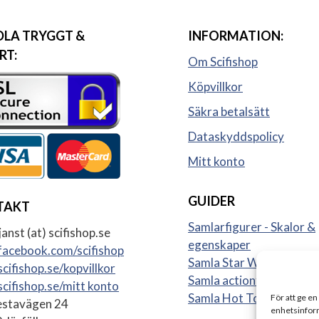
LA TRYGGT &
INFORMATION:
RT:
Om Scifishop
Köpvillkor
Säkra betalsätt
Dataskyddspolicy
Mitt konto
GUIDER
TAKT
Samlarfigurer - Skalor &
anst (at) scifishop.se
egenskaper
acebook.com/scifishop
Samla Star Wars figurer
cifishop.se/kopvillkor
Samla actionfigurer
cifishop.se/mitt konto
Samla Hot Toys
För att ge en
stavägen 24
enhetsinform