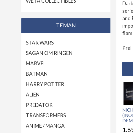
WETA COLLECTIBLES
Dark
seri
and 
TEMAN
impo
flami
STAR WARS
Prel
SAGAN OM RINGEN
MARVEL
BATMAN
HARRY POTTER
ALIEN
PREDATOR
NIC
TRANSFORMERS
(INO
DEMO
ANIME / MANGA
1.8