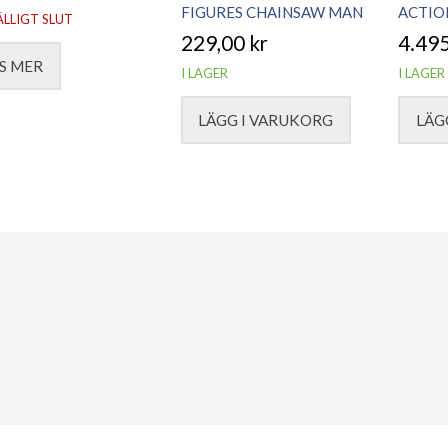
FIGURES CHAINSAW MAN
ACTIO
ÄLLIGT SLUT
229,00
kr
4.49
S MER
I LAGER
I LAGER
LÄGG I VARUKORG
LÄG