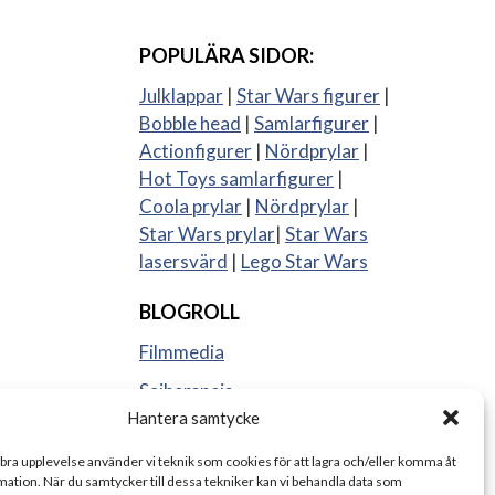
POPULÄRA SIDOR:
Julklappar
|
Star Wars figurer
|
Bobble head
|
Samlarfigurer
|
Actionfigurer
|
Nördprylar
|
Hot Toys samlarfigurer
|
Coola prylar
|
Nördprylar
|
Star Wars prylar
|
Star Wars
lasersvärd
|
Lego Star Wars
BLOGROLL
Filmmedia
Sajberspejs
Hantera samtycke
Strange things
 bra upplevelse använder vi teknik som cookies för att lagra och/eller komma åt
ation. När du samtycker till dessa tekniker kan vi behandla data som