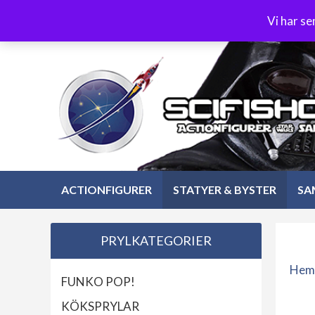
Hoppa
3-4 dagars leverans
Öppet köp 30 dagar
Vi har s
till
Hoppa
innehåll
till
innehåll
ACTIONFIGURER
STATYER & BYSTER
SA
PRYLKATEGORIER
Hem
FUNKO POP!
KÖKSPRYLAR