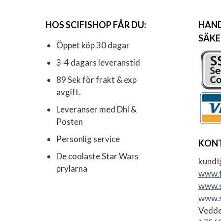
HOS SCIFISHOP FÅR DU:
HAND
SÄKE
Öppet köp 30 dagar
3-4 dagars leveranstid
89 Sek för frakt & exp
avgift.
Leveranser med Dhl &
Posten
Personlig service
KON
De coolaste Star Wars
kundtj
prylarna
www.f
www.s
www.s
Vedde