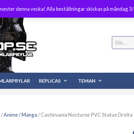
Frakt 89 kr
emester denna vecka! Alla beställningar skickas på måndag 3
Search
for:
MLARPRYLAR
REPLICAS
TEMAN
/
Anime / Manga
/ Castlevania Nocturne PVC Statue Drolta