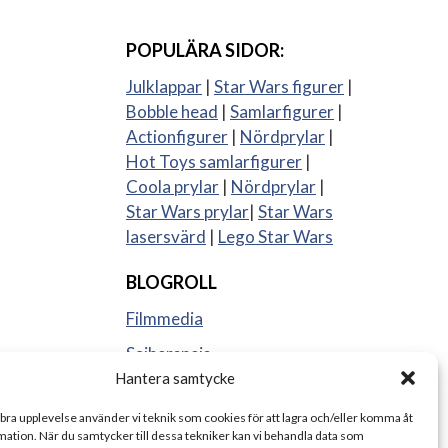
POPULÄRA SIDOR:
Julklappar
|
Star Wars figurer
|
Bobble head
|
Samlarfigurer
|
Actionfigurer
|
Nördprylar
|
Hot Toys samlarfigurer
|
Coola prylar
|
Nördprylar
|
Star Wars prylar
|
Star Wars
lasersvärd
|
Lego Star Wars
BLOGROLL
Filmmedia
Sajberspejs
Hantera samtycke
Strange things
 bra upplevelse använder vi teknik som cookies för att lagra och/eller komma åt
ation. När du samtycker till dessa tekniker kan vi behandla data som