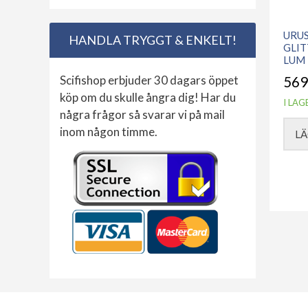
URUS
HANDLA TRYGGT & ENKELT!
GLIT
LUM 
Scifishop erbjuder 30 dagars öppet
569
köp om du skulle ångra dig! Har du
I LAG
några frågor så svarar vi på mail
inom någon timme.
LÄ