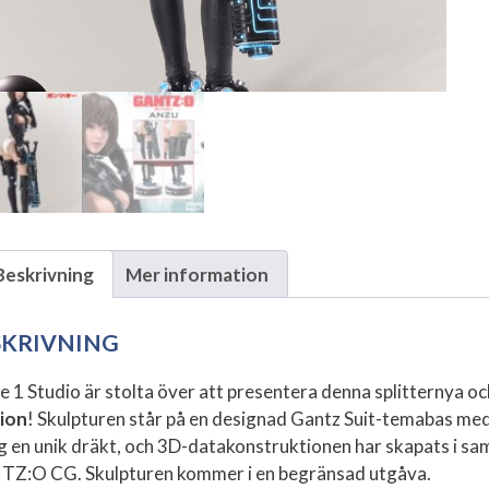
Beskrivning
Mer information
SKRIVNING
e 1 Studio är stolta över att presentera denna splitternya o
ion
! Skulpturen står på en designad Gantz Suit-temabas me
ig en unik dräkt, och 3D-datakonstruktionen har skapats i sa
Z:O CG. Skulpturen kommer i en begränsad utgåva.