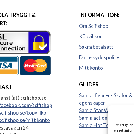
LA TRYGGT &
INFORMATION:
RT:
Om Scifishop
Köpvillkor
Säkra betalsätt
Dataskyddspolicy
Mitt konto
GUIDER
TAKT
Samlarfigurer - Skalor &
anst (at) scifishop.se
egenskaper
acebook.com/scifishop
Samla Star Wars figurer
cifishop.se/kopvillkor
Samla actionfigurer
cifishop.se/mitt konto
Samla Hot Toys
För att ge en
stavägen 24
enhetsinform