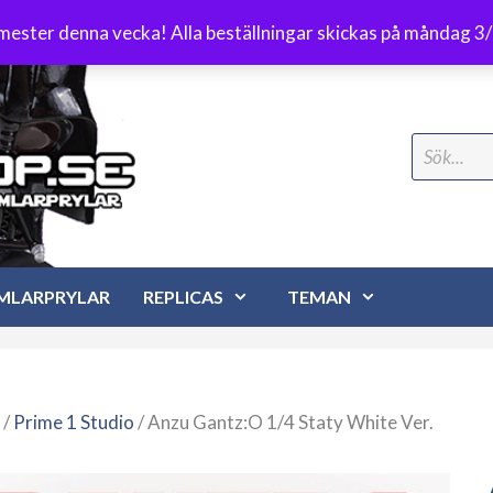
Frakt 89 kr
emester denna vecka! Alla beställningar skickas på måndag 3
Search
for:
MLARPRYLAR
REPLICAS
TEMAN
/
Prime 1 Studio
/ Anzu Gantz:O 1/4 Staty White Ver.