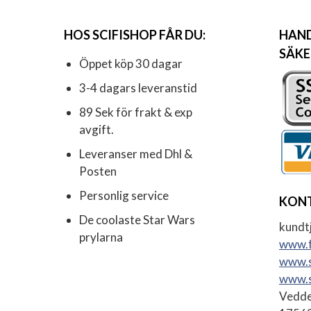
HOS SCIFISHOP FÅR DU:
HAND
SÄKE
Öppet köp 30 dagar
3-4 dagars leveranstid
89 Sek för frakt & exp
avgift.
Leveranser med Dhl &
Posten
Personlig service
KON
De coolaste Star Wars
kundtj
prylarna
www.f
www.s
www.s
Vedde