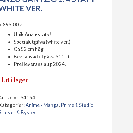
WHITE VER.
9.895,00
kr
Unik Anzu-staty!
Specialutgåva (white ver.)
Ca 53 cm hög
Begränsad utgåva 500 st.
Prel leverans aug 2024.
Slut i lager
Artikelnr:
54154
Kategorier:
Anime / Manga
,
Prime 1 Studio
,
Statyer & Byster