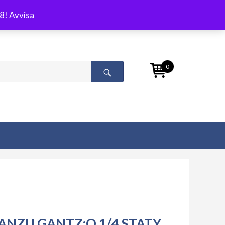
/8!
Avvisa
0
ANZU GANTZ:O 1/4 STATY