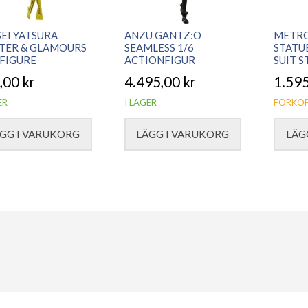
EI YATSURA
ANZU GANTZ:O
METRO
TER & GLAMOURS
SEAMLESS 1/6
STATU
FIGURE
ACTIONFIGUR
SUIT 
,00
kr
4.495,00
kr
1.59
ER
I LAGER
FÖRKÖP
GG I VARUKORG
LÄGG I VARUKORG
LÄG