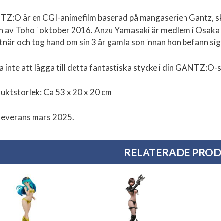
Z:O är en CGI-animefilm baserad på mangaserien Gantz, skri
n av Toho i oktober 2016. Anzu Yamasaki är medlem i Osak
tnär och tog hand om sin 3 år gamla son innan hon befann si
a inte att lägga till detta fantastiska stycke i din GANTZ:O-
uktstorlek: Ca 53 x 20 x 20 cm
 leverans mars 2025.
RELATERADE PRO