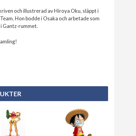
ven och illustrerad av Hiroya Oku, släppt i
a Team. Hon bodde i Osaka och arbetade som
g i Gantz-rummet.
samling!
DUKTER