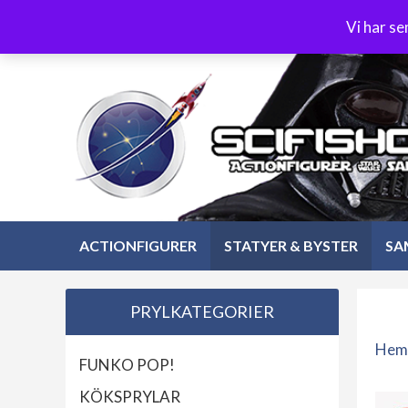
Hoppa
3-4 dagars leverans
Öppet köp 30 dagar
Vi har s
till
Hoppa
innehåll
till
innehåll
ACTIONFIGURER
STATYER & BYSTER
SA
PRYLKATEGORIER
Hem
FUNKO POP!
KÖKSPRYLAR