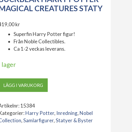
MAGICAL CREATURES STATY
419,00
kr
Superfin Harry Potter figur!
Från Noble Collectibles.
Ca 1-2 veckas leverans.
I lager
Buckbeak
LÄGG I VARUKORG
Harry
Potter
Magical
Artikelnr:
15384
Creatures
Kategorier:
Harry Potter
,
Inredning
,
Nobel
Staty
Collection
,
Samlarfigurer
,
Statyer & Byster
mängd