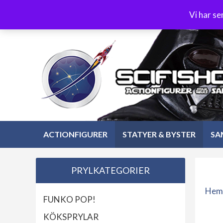
Hoppa
3-4 dagars leverans
Öppet köp 30 dagar
Vi har s
till
Hoppa
innehåll
till
innehåll
ACTIONFIGURER
STATYER & BYSTER
SA
PRYLKATEGORIER
Hem
FUNKO POP!
KÖKSPRYLAR