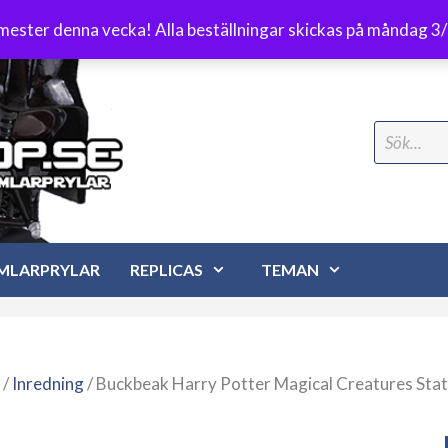
Frakt 89 kr
emester denna vecka! Alla beställningar skickas på måndag 3
Search
for:
MLARPRYLAR
REPLICAS
TEMAN
/
Inredning
/ Buckbeak Harry Potter Magical Creatures Sta