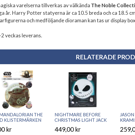
agiska varelserna tillverkas av välkända
The Noble Collect
a år. Harry Potter statyerna är ca 10.5 breda och ca 18.5 cm
arfigurerna och medföljande dioraman kan tas ur display bo
-2 veckas leverans.
RELATERADE PRO
 MANDALORIAN THE
NIGHTMARE BEFORE
JASON
LD KLISTERMÄRKEN
CHRISTMAS LIGHT JACK
KRAMI
00
kr
449,00
kr
259,