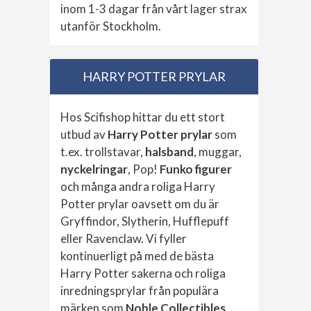
inom 1-3 dagar från vårt lager strax
utanför Stockholm.
HARRY POTTER PRYLAR
Hos Scifishop hittar du ett stort
utbud av
Harry Potter prylar
som
t.ex. trollstavar,
halsband
, muggar,
nyckelringar
, Pop!
Funko figurer
och många andra roliga Harry
Potter prylar oavsett om du är
Gryffindor, Slytherin, Hufflepuff
eller Ravenclaw. Vi fyller
kontinuerligt på med de bästa
Harry Potter sakerna och roliga
inredningsprylar från populära
märken som
Noble Collectibles
,