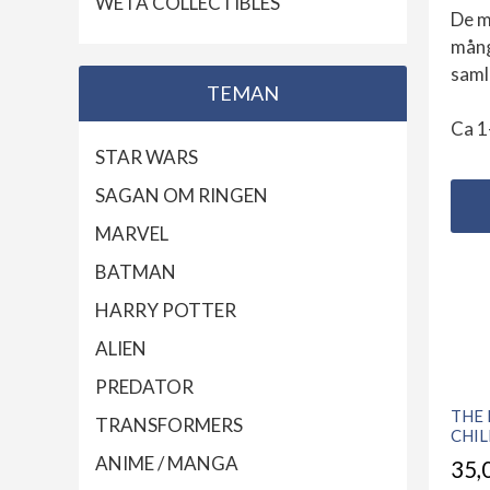
WETA COLLECTIBLES
De m
mång
saml
TEMAN
Ca 1
STAR WARS
SAGAN OM RINGEN
MARVEL
BATMAN
HARRY POTTER
ALIEN
PREDATOR
THE
TRANSFORMERS
CHI
ANIME / MANGA
35,