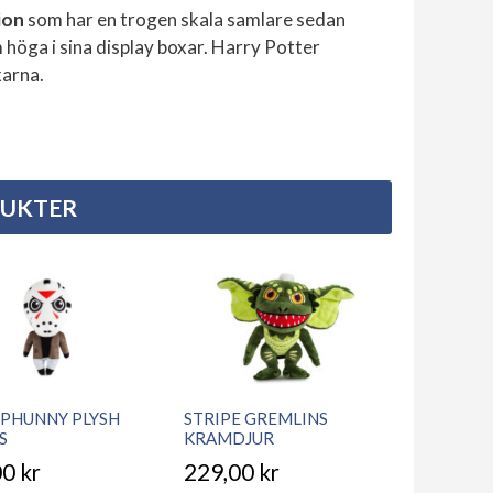
ion
som har en trogen skala samlare sedan
 höga i sina display boxar. Harry Potter
xarna.
DUKTER
 PHUNNY PLYSH
STRIPE GREMLINS
S
KRAMDJUR
00
kr
229,00
kr