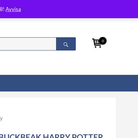
/8!
Avvisa
0
ty
BUCKBEAK HARRY POTTER