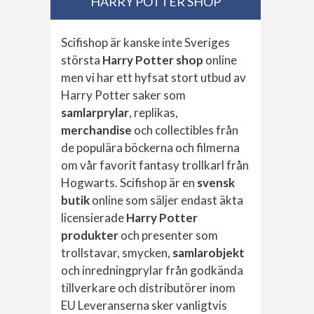
HARRY POTTER SHOP
Scifishop är kanske inte Sveriges
största
Harry Potter shop
online
men vi har ett hyfsat stort utbud av
Harry Potter saker som
samlarprylar
, replikas,
merchandise
och collectibles från
de populära böckerna och filmerna
om vår favorit fantasy trollkarl från
Hogwarts. Scifishop är en
svensk
butik
online som säljer endast äkta
licensierade
Harry Potter
produkter
och presenter som
trollstavar, smycken,
samlarobjekt
och inredningprylar från godkända
tillverkare och distributörer inom
EU Leveranserna sker vanligtvis