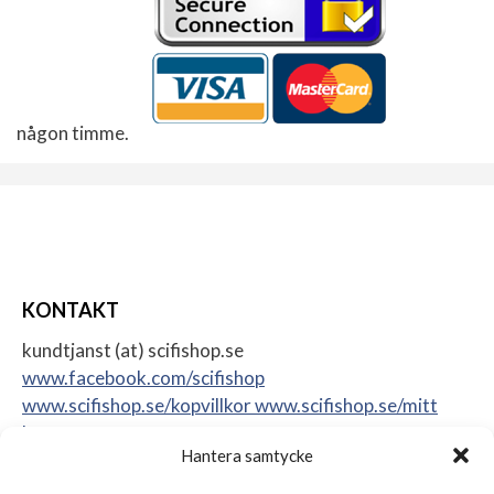
någon timme.
KONTAKT
kundtjanst (at) scifishop.se
www.facebook.com/scifishop
www.scifishop.se/kopvillkor
www.scifishop.se/mitt
konto
Hantera samtycke
Veddestavägen 24
17562 Järfälla