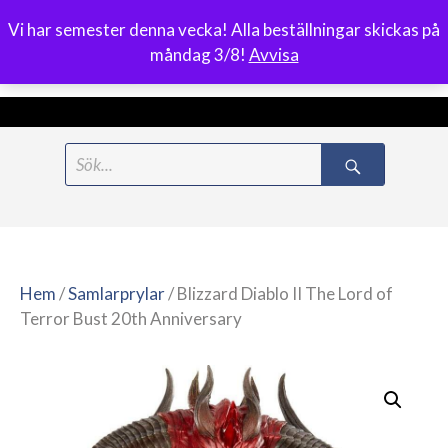
Vi har semester denna vecka! Alla beställningar skickas på
0
måndag 3/8!
Avvisa
Meny
Hoppa
Search
till
for:
innehåll
Hem
/
Samlarprylar
/ Blizzard Diablo II The Lord of
Terror Bust 20th Anniversary