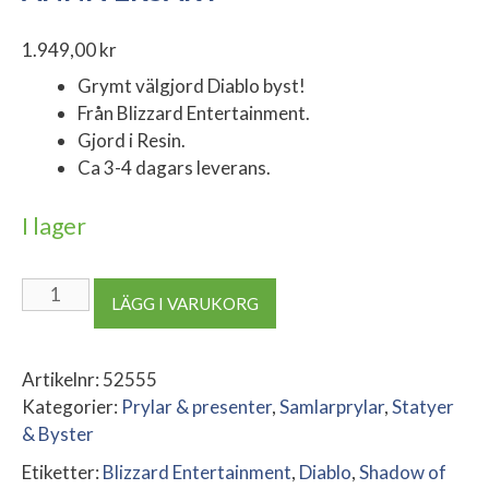
1.949,00
kr
Grymt välgjord Diablo byst!
Från Blizzard Entertainment.
Gjord i Resin.
Ca 3-4 dagars leverans.
I lager
Blizzard
LÄGG I VARUKORG
Diablo
II
The
Artikelnr:
52555
Lord
Kategorier:
Prylar & presenter
,
Samlarprylar
,
Statyer
of
& Byster
Terror
Etiketter:
Blizzard Entertainment
,
Diablo
,
Shadow of
Bust