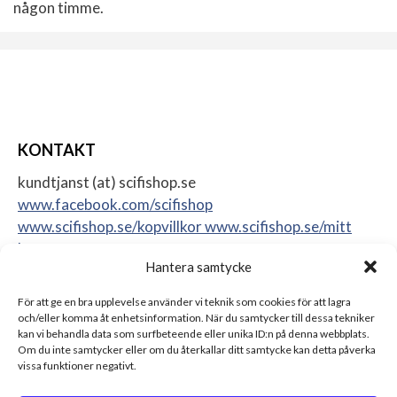
någon timme.
KONTAKT
kundtjanst (at) scifishop.se
www.facebook.com/scifishop
www.scifishop.se/kopvillkor
www.scifishop.se/mitt
konto
Hantera samtycke
Veddestavägen 24
17562 Järfälla
För att ge en bra upplevelse använder vi teknik som cookies för att lagra
Sweden
och/eller komma åt enhetsinformation. När du samtycker till dessa tekniker
kan vi behandla data som surfbeteende eller unika ID:n på denna webbplats.
Om du inte samtycker eller om du återkallar ditt samtycke kan detta påverka
vissa funktioner negativt.