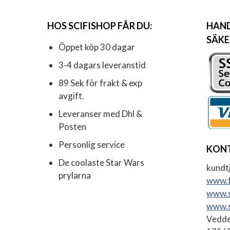
HOS SCIFISHOP FÅR DU:
HAND
SÄKE
Öppet köp 30 dagar
3-4 dagars leveranstid
89 Sek för frakt & exp
avgift.
Leveranser med Dhl &
Posten
Personlig service
KON
De coolaste Star Wars
kundtj
prylarna
www.f
www.s
www.s
Vedde