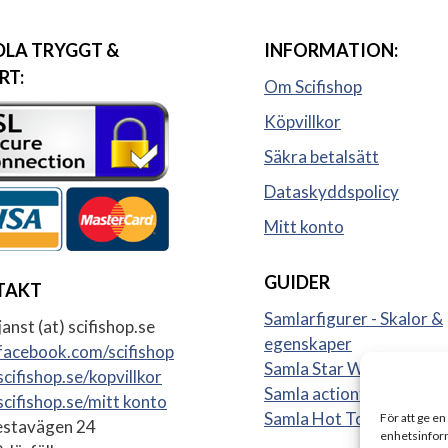
LA TRYGGT &
INFORMATION:
RT:
Om Scifishop
Köpvillkor
Säkra betalsätt
Dataskyddspolicy
Mitt konto
GUIDER
TAKT
Samlarfigurer - Skalor &
anst (at) scifishop.se
egenskaper
acebook.com/scifishop
Samla Star Wars figurer
cifishop.se/kopvillkor
Samla actionfigurer
cifishop.se/mitt konto
Samla Hot Toys
För att ge en
stavägen 24
enhetsinform