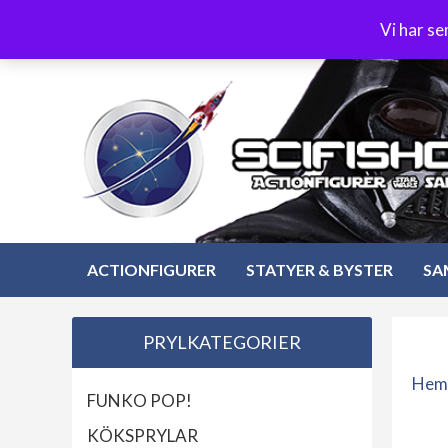
Hoppa
3-4 dagars leverans
Öppet köp 30 dagar
Vi har s
till
Hoppa
innehåll
till
innehåll
ACTIONFIGURER
STATYER & BYSTER
SA
PRYLKATEGORIER
Hem
FUNKO POP!
KÖKSPRYLAR