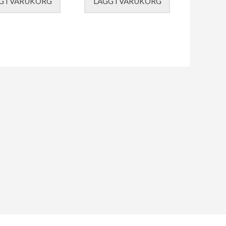
G I VARUKORG
LÄGG I VARUKORG