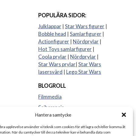
POPULÄRA SIDOR:
Julklappar
|
Star Wars figurer
|
Bobble head
|
Samlarfigurer
|
Actionfigurer
|
Nördprylar
|
Hot Toys samlarfigurer
|
Coola prylar
|
Nördprylar
|
Star Wars prylar
|
Star Wars
lasersvärd
|
Lego Star Wars
BLOGROLL
Filmmedia
Sajberspejs
Hantera samtycke
Strange things
 bra upplevelse använder vi teknik som cookies för att lagra och/eller komma åt
ation. När du samtycker till dessa tekniker kan vi behandla data som