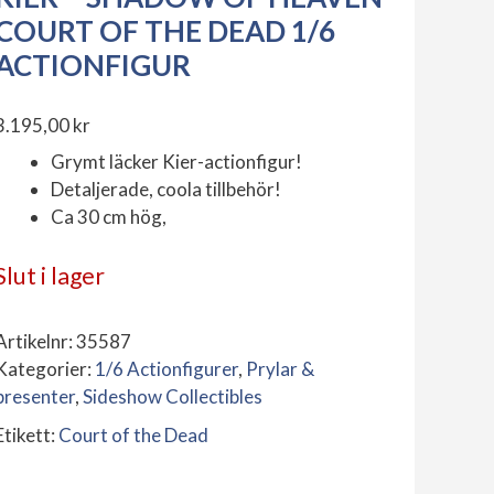
COURT OF THE DEAD 1/6
ACTIONFIGUR
3.195,00
kr
Grymt läcker Kier-actionfigur!
Detaljerade, coola tillbehör!
Ca 30 cm hög,
Slut i lager
Artikelnr:
35587
Kategorier:
1/6 Actionfigurer
,
Prylar &
presenter
,
Sideshow Collectibles
Etikett:
Court of the Dead