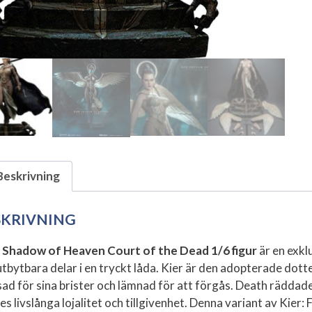
Beskrivning
SKRIVNING
: Shadow of Heaven Court of the Dead 1/6 figur
är en exkl
utbytbara delar i en tryckt låda. Kier är den adopterade dotte
sad för sina brister och lämnad för att förgås. Death rädda
s livslånga lojalitet och tillgivenhet.
Denna variant av Kier: F