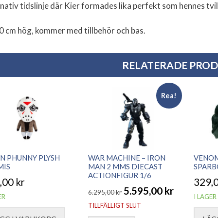
rnativ tidslinje där Kier formades lika perfekt som hennes tvil
0 cm hög, kommer med tillbehör och bas.
RELATERADE PRO
Rea!
N PHUNNY PLYSH
WAR MACHINE – IRON
VENOM
MIS
MAN 2 MMS DIECAST
SPARB
ACTIONFIGUR 1/6
,00
kr
329,
5.595,00
kr
6.295,00
kr
ER
I LAGER
Det
Det
TILLFÄLLIGT SLUT