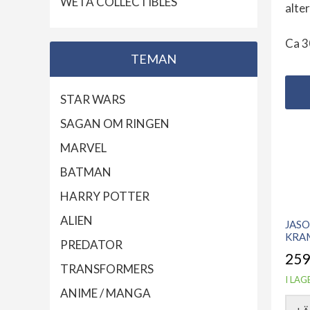
WETA COLLECTIBLES
alte
Ca 3
TEMAN
STAR WARS
SAGAN OM RINGEN
MARVEL
BATMAN
HARRY POTTER
ALIEN
JASO
KRA
PREDATOR
259
TRANSFORMERS
I LAG
ANIME / MANGA