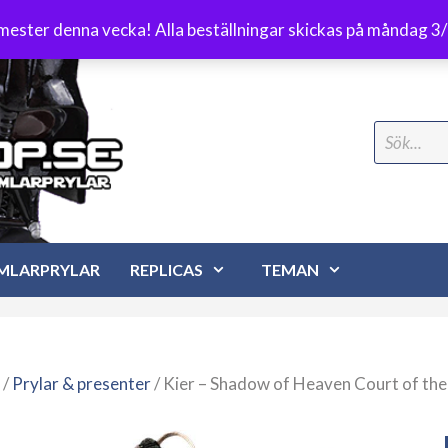
Frakt 89 kr
emester denna vecka! Alla beställningar skickas på måndag 3
Search
for:
MLARPRYLAR
REPLICAS
TEMAN
/
Prylar & presenter
/ Kier – Shadow of Heaven Court of the