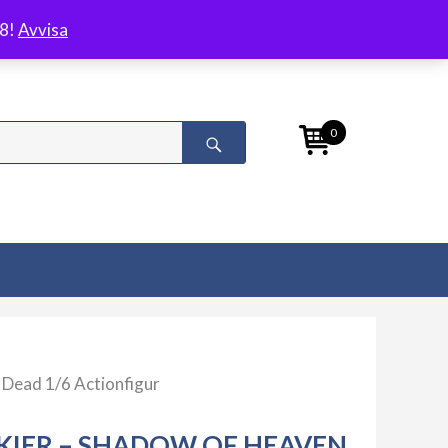
/8!
Avvisa
0
 Dead 1/6 Actionfigur
KIER – SHADOW OF HEAVEN