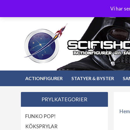
Hoppa
3-4 dagars leverans
Öppet köp 30 dagar
Vi har s
till
Hoppa
innehåll
till
innehåll
ACTIONFIGURER
STATYER & BYSTER
SA
PRYLKATEGORIER
Hem
FUNKO POP!
KÖKSPRYLAR