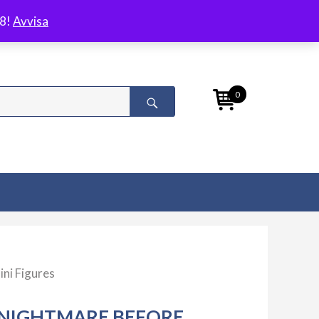
/8!
Avvisa
0
ni Figures
NIGHTMARE BEFORE