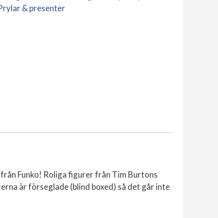
Mini
Prylar & presenter
Figures
mängd
från Funko! Roliga figurer från Tim Burtons
rna är förseglade (blind boxed) så det går inte