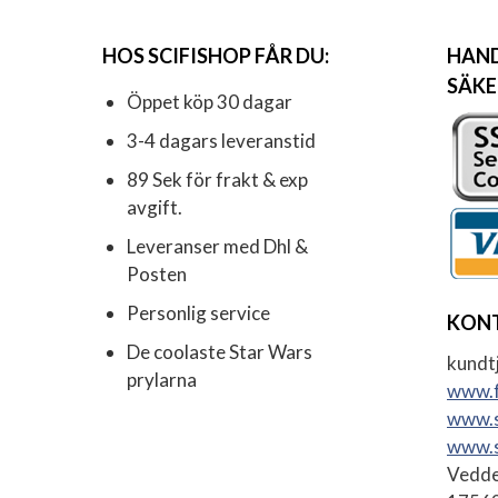
HOS SCIFISHOP FÅR DU:
HAND
SÄKE
Öppet köp 30 dagar
3-4 dagars leveranstid
89 Sek för frakt & exp
avgift.
Leveranser med Dhl &
Posten
Personlig service
KON
De coolaste Star Wars
kundtj
prylarna
www.f
www.s
www.s
Vedde