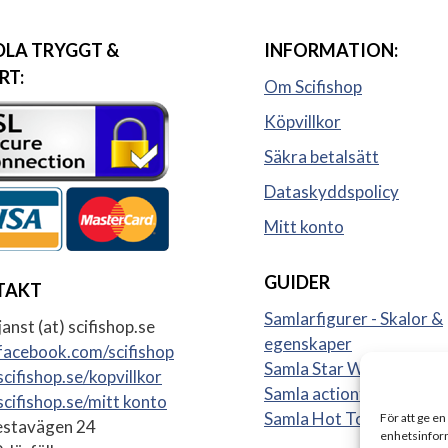
LA TRYGGT &
INFORMATION:
RT:
Om Scifishop
Köpvillkor
Säkra betalsätt
Dataskyddspolicy
Mitt konto
GUIDER
TAKT
Samlarfigurer - Skalor &
anst (at) scifishop.se
egenskaper
acebook.com/scifishop
Samla Star Wars figurer
cifishop.se/kopvillkor
Samla actionfigurer
cifishop.se/mitt konto
Samla Hot Toys
För att ge en
stavägen 24
enhetsinform