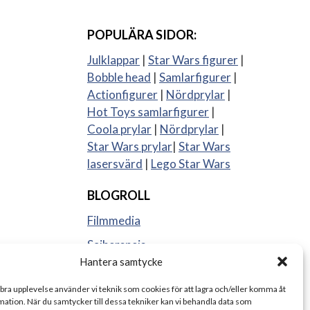
POPULÄRA SIDOR:
Julklappar
|
Star Wars figurer
|
Bobble head
|
Samlarfigurer
|
Actionfigurer
|
Nördprylar
|
Hot Toys samlarfigurer
|
Coola prylar
|
Nördprylar
|
Star Wars prylar
|
Star Wars
lasersvärd
|
Lego Star Wars
BLOGROLL
Filmmedia
Sajberspejs
Hantera samtycke
Strange things
 bra upplevelse använder vi teknik som cookies för att lagra och/eller komma åt
ation. När du samtycker till dessa tekniker kan vi behandla data som