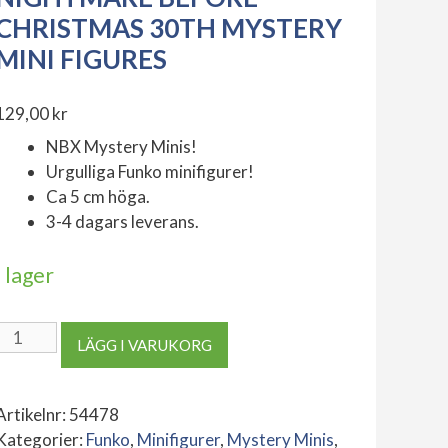
CHRISTMAS 30TH MYSTERY
MINI FIGURES
129,00
kr
NBX Mystery Minis!
Urgulliga Funko minifigurer!
Ca 5 cm höga.
3-4 dagars leverans.
I lager
Nightmare
LÄGG I VARUKORG
before
Christmas
30th
Artikelnr:
54478
Mystery
Kategorier:
Funko
,
Minifigurer
,
Mystery Minis
,