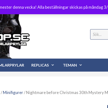
Frakt 89 kr
emester denna vecka! Alla beställningar skickas på måndag 3
Search
for:
MLARPRYLAR
REPLICAS
TEMAN
/
Minifigurer
/ Nightmare before Christmas 30th Mystery Mi