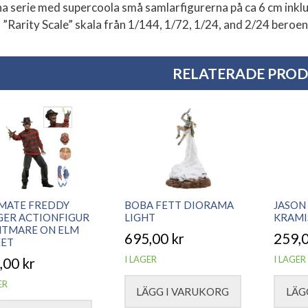
a serie med supercoola små samlarfigurerna på ca 6 cm inklud
 ”Rarity Scale” skala från 1/144, 1/72, 1/24, and 2/24 beroe
RELATERADE PRO
IMATE FREDDY
BOBA FETT DIORAMA
JASON
GER ACTIONFIGUR
LIGHT
KRAMI
HTMARE ON ELM
695,00
kr
259,
EET
I LAGER
I LAGER
,00
kr
ER
LÄGG I VARUKORG
LÄG