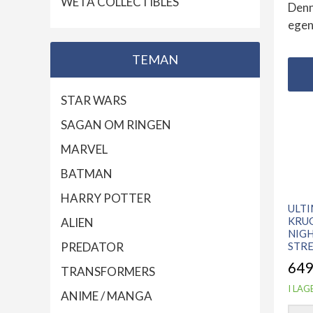
WETA COLLECTIBLES
Denn
egen
TEMAN
STAR WARS
SAGAN OM RINGEN
MARVEL
BATMAN
HARRY POTTER
ULT
KRU
ALIEN
NIG
STR
PREDATOR
649
TRANSFORMERS
I LAG
ANIME / MANGA