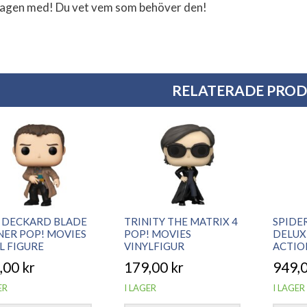
agen med! Du vet vem som behöver den!
RELATERADE PRO
K DECKARD BLADE
TRINITY THE MATRIX 4
SPIDE
ER POP! MOVIES
POP! MOVIES
DELUX
L FIGURE
VINYLFIGUR
ACTIO
,00
kr
179,00
kr
949,
ER
I LAGER
I LAGER