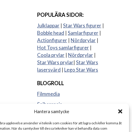
POPULÄRA SIDOR:
Julklappar
|
Star Wars figurer
|
Bobble head
|
Samlarfigurer
|
Actionfigurer
|
Nördprylar
|
Hot Toys samlarfigurer
|
Coola prylar
|
Nördprylar
|
Star Wars prylar
|
Star Wars
lasersvärd
|
Lego Star Wars
BLOGROLL
Filmmedia
Sajberspejs
Hantera samtycke
Strange things
 bra upplevelse använder vi teknik som cookies för att lagra och/eller komma åt
ation. När du samtycker till dessa tekniker kan vi behandla data som