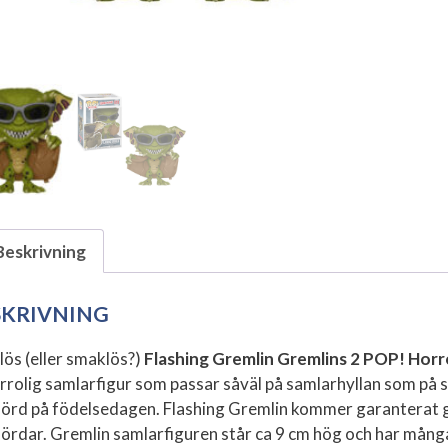
Beskrivning
SKRIVNING
lös (eller smaklös?)
Flashing Gremlin Gremlins 2 POP! Horro
rrolig samlarfigur som passar såväl på samlarhyllan som på skr
nörd på födelsedagen. Flashing Gremlin kommer garanterat ge 
nördar.
Gremlin samlarfiguren står ca 9 cm hög och har många f