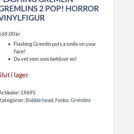
GREMLINS 2 POP! HORROR
VINYLFIGUR
169,00
kr
Flashing Gremlin puts a smile on your
face!
Du vet vem som behöver en!
Slut i lager
Artikelnr:
19695
Kategorier:
Bobble head
,
Funko
,
Gremlins