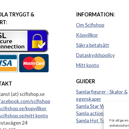
LA TRYGGT &
INFORMATION:
RT:
Om Scifishop
Köpvillkor
Säkra betalsätt
Dataskyddspolicy
Mitt konto
GUIDER
TAKT
Samlarfigurer - Skalor &
anst (at) scifishop.se
egenskaper
acebook.com/scifishop
Samla Star Wars figurer
cifishop.se/kopvillkor
Samla actionfigurer
cifishop.se/mitt konto
Samla Hot Toys
För att ge en
stavägen 24
enhetsinform