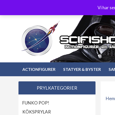
Hoppa
3-4 dagars leverans
Öppet köp 30 dagar
Vi har s
till
Hoppa
innehåll
till
innehåll
ACTIONFIGURER
STATYER & BYSTER
SA
PRYLKATEGORIER
Hem
FUNKO POP!
KÖKSPRYLAR