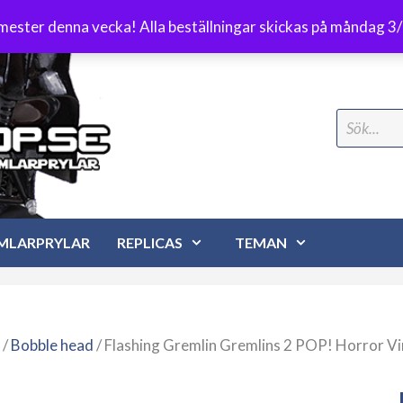
Frakt 89 kr
emester denna vecka! Alla beställningar skickas på måndag 3
Search
for:
MLARPRYLAR
REPLICAS
TEMAN
/
Bobble head
/ Flashing Gremlin Gremlins 2 POP! Horror Vi