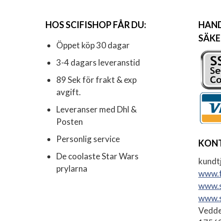
HOS SCIFISHOP FÅR DU:
HAND
SÄKE
Öppet köp 30 dagar
3-4 dagars leveranstid
89 Sek för frakt & exp
avgift.
Leveranser med Dhl &
Posten
Personlig service
KON
De coolaste Star Wars
kundtj
prylarna
www.f
www.s
www.s
Vedde