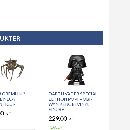
DUKTER
R GREMLIN 2
DARTH VADER SPECIAL
E NECA
EDITION POP! – OBI-
NFIGUR
WAN KENOBI VINYL
FIGURE
00
kr
229,00
kr
I LAGER