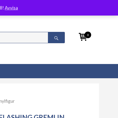
/8!
Avvisa
0
nylfigur
FLASHING GREMLIN