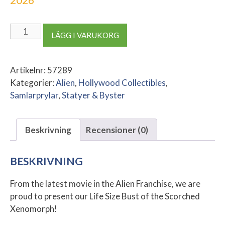
Alien
LÄGG I VARUKORG
Romulus
Bust
1/1
Artikelnr:
57289
Xenomorph
Kategorier:
Alien
,
Hollywood Collectibles
,
53
Samlarprylar
,
Statyer & Byster
cm
mängd
Beskrivning
Recensioner (0)
BESKRIVNING
From the latest movie in the Alien Franchise, we are
proud to present our Life Size Bust of the Scorched
Xenomorph!