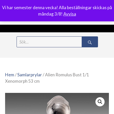
Vi har semester denna vecka! Alla beställningar skickas på
0
måndag 3/8!
Avvisa
Meny
Hoppa
Search
till
for:
innehåll
Hem
/
Samlarprylar
/ Alien Romulus Bust 1/1
Xenomorph 53 cm