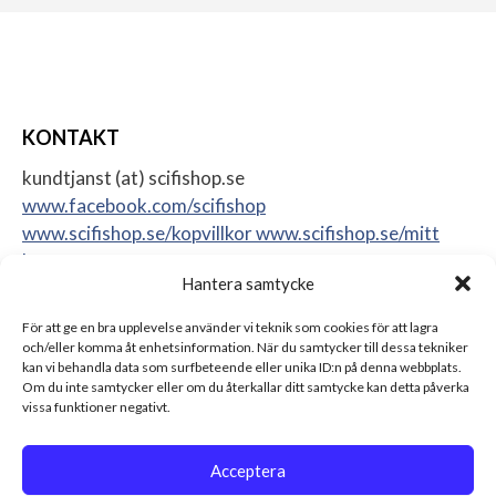
KONTAKT
kundtjanst (at) scifishop.se
www.facebook.com/scifishop
www.scifishop.se/kopvillkor
www.scifishop.se/mitt
konto
Hantera samtycke
Veddestavägen 24
17562 Järfälla
För att ge en bra upplevelse använder vi teknik som cookies för att lagra
Sweden
och/eller komma åt enhetsinformation. När du samtycker till dessa tekniker
kan vi behandla data som surfbeteende eller unika ID:n på denna webbplats.
Om du inte samtycker eller om du återkallar ditt samtycke kan detta påverka
vissa funktioner negativt.
Acceptera