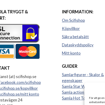
LA TRYGGT &
INFORMATION:
RT:
Om Scifishop
Köpvillkor
Säkra betalsätt
Dataskyddspolicy
Mitt konto
GUIDER
TAKT
Samlarfigurer - Skalor &
anst (at) scifishop.se
egenskaper
acebook.com/scifishop
Samla Star Wars figurer
cifishop.se/kopvillkor
Samla actionfigurer
cifishop.se/mitt konto
Samla Hot Toys
För att ge en
stavägen 24
enhetsinform