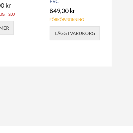
PVC
00
kr
849,00
kr
LIGT SLUT
FÖRKÖP/BOKNING
 MER
LÄGG I VARUKORG