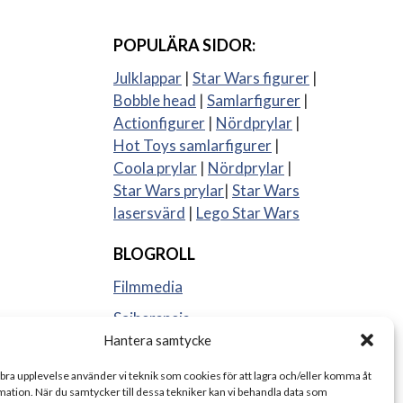
POPULÄRA SIDOR:
Julklappar
|
Star Wars figurer
|
Bobble head
|
Samlarfigurer
|
Actionfigurer
|
Nördprylar
|
Hot Toys samlarfigurer
|
Coola prylar
|
Nördprylar
|
Star Wars prylar
|
Star Wars
lasersvärd
|
Lego Star Wars
BLOGROLL
Filmmedia
Sajberspejs
Hantera samtycke
Strange things
 bra upplevelse använder vi teknik som cookies för att lagra och/eller komma åt
ation. När du samtycker till dessa tekniker kan vi behandla data som