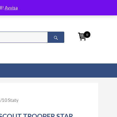
/8!
Avvisa
0
/10 Staty
SCOUT TROOPER STAR