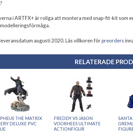
?
yerna i ARTFX+ är roliga att montera med snap-fit-kit som en
r modelleringsförmåga.
 leveransdatum augusti 2020. Läs villkoren för
preorders
inn
RELATERADE PRO
PHEUS THE MATRIX
FREDDY VS JASON
SANTA
ERY DELUXE PVC
VOORHEES ULTIMATE
GREML
TUE
ACTIONFIGUR
FIGUR