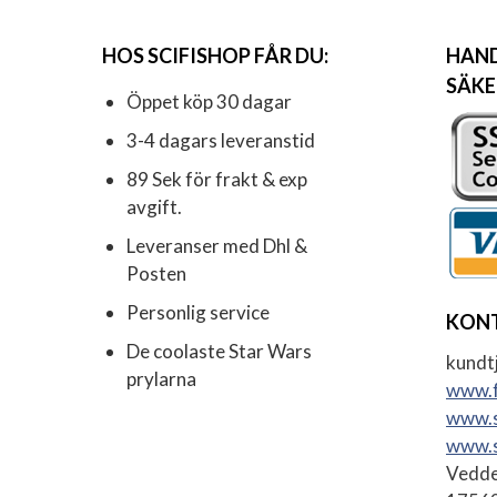
HOS SCIFISHOP FÅR DU:
HAND
SÄKE
Öppet köp 30 dagar
3-4 dagars leveranstid
89 Sek för frakt & exp
avgift.
Leveranser med Dhl &
Posten
Personlig service
KON
De coolaste Star Wars
kundtj
prylarna
www.f
www.s
www.s
Vedde