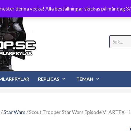
Frakt 89 kr
emester denna vecka! Alla beställningar skickas på måndag 3
Search
for:
MLARPRYLAR
REPLICAS
TEMAN
/
Star Wars
/ Scout Trooper Star Wars Episode VI ARTFX+ 1