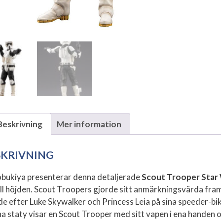
Beskrivning
Mer information
SKRIVNING
bukiya presenterar denna detaljerade
Scout Trooper Star
ill höjden. Scout Troopers gjorde sitt anmärkningsvärda fram
de efter Luke Skywalker och Princess Leia på sina speeder-bi
a staty visar en Scout Trooper med sitt vapen i ena handen 