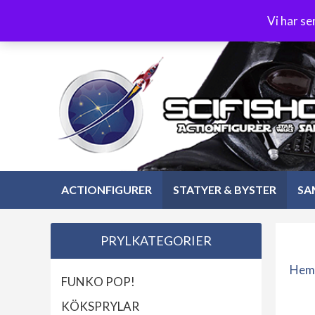
Hoppa
3-4 dagars leverans
Öppet köp 30 dagar
Vi har s
till
Hoppa
innehåll
till
innehåll
ACTIONFIGURER
STATYER & BYSTER
SA
PRYLKATEGORIER
Hem
FUNKO POP!
KÖKSPRYLAR