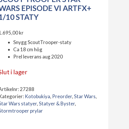
WARS EPISODE VI ARTFX+
1/10 STATY
1.695,00
kr
Snygg ScoutTrooper-staty
Ca 18 cm hög
Prel leverans aug 2020
Slut i lager
Artikelnr:
27288
Kategorier:
Kotobukiya
,
Preorder
,
Star Wars
,
Star Wars statyer
,
Statyer & Byster
,
Stormtrooper prylar