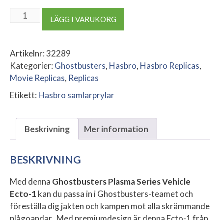
Ghostbusters
LÄGG I VARUKORG
Plasma
Series
Vehicle
Artikelnr:
32289
Ecto-
Kategorier:
Ghostbusters
,
Hasbro
,
Hasbro Replicas
,
1
Movie Replicas
,
Replicas
mängd
Etikett:
Hasbro samlarprylar
Beskrivning
Mer information
BESKRIVNING
Med denna
Ghostbusters Plasma Series Vehicle
Ecto-1
kan du passa in i Ghostbusters-teamet och
föreställa dig jakten och kampen mot alla skrämmande
plågoandar. Med premiumdesign är denna Ecto-1 från