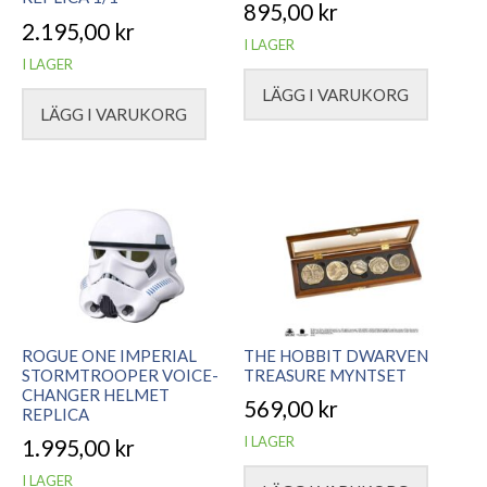
895,00
kr
2.195,00
kr
I LAGER
I LAGER
LÄGG I VARUKORG
LÄGG I VARUKORG
ROGUE ONE IMPERIAL
THE HOBBIT DWARVEN
STORMTROOPER VOICE-
TREASURE MYNTSET
CHANGER HELMET
569,00
kr
REPLICA
I LAGER
1.995,00
kr
I LAGER