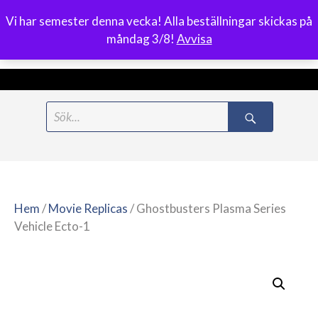
Vi har semester denna vecka! Alla beställningar skickas på
0
måndag 3/8!
Avvisa
Meny
Hoppa
Search
till
for:
innehåll
Hem
/
Movie Replicas
/ Ghostbusters Plasma Series
Vehicle Ecto-1