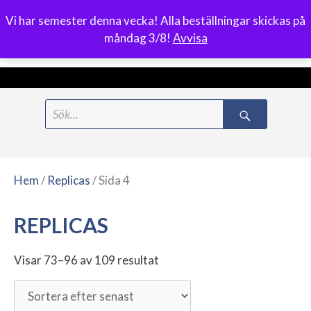
Vi har semester denna vecka! Alla beställningar skickas på
0
måndag 3/8!
Avvisa
Meny
Hoppa
Search
till
for:
innehåll
Hem
/
Replicas
/ Sida 4
REPLICAS
Visar 73–96 av 109 resultat
Sortera
efter