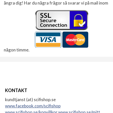
ångra dig! Har du några frågor så svarar vi på mail inom
någon timme.
KONTAKT
kundtjanst (at) scifishop.se
www.facebook.com/scifishop
www.scifishop.se/kopvillkor
www.scifishop.se/mitt