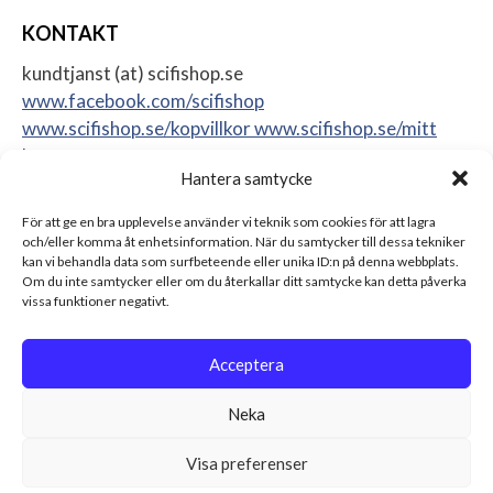
KONTAKT
kundtjanst (at) scifishop.se
www.facebook.com/scifishop
www.scifishop.se/kopvillkor
www.scifishop.se/mitt
konto
Hantera samtycke
Veddestavägen 24
17562 Järfälla
För att ge en bra upplevelse använder vi teknik som cookies för att lagra
Sweden
och/eller komma åt enhetsinformation. När du samtycker till dessa tekniker
kan vi behandla data som surfbeteende eller unika ID:n på denna webbplats.
Om du inte samtycker eller om du återkallar ditt samtycke kan detta påverka
vissa funktioner negativt.
Acceptera
Neka
Visa preferenser
© 2026 Scifishop - Star Wars actionfigurer, samlarprylar &