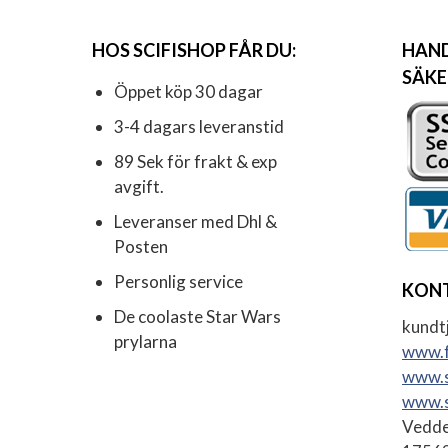
HOS SCIFISHOP FÅR DU:
HAND
SÄKE
Öppet köp 30 dagar
3-4 dagars leveranstid
89 Sek för frakt & exp
avgift.
Leveranser med Dhl &
Posten
Personlig service
KON
De coolaste Star Wars
kundtj
prylarna
www.f
www.s
www.s
Vedde