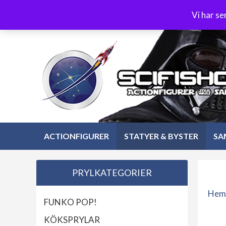
Hoppa
3-4 dagars leverans
Öppet köp 30 dagar
Vi har s
till
Hoppa
innehåll
till
innehåll
ACTIONFIGURER
STATYER & BYSTER
SA
PRYLKATEGORIER
Hem
FUNKO POP!
KÖKSPRYLAR