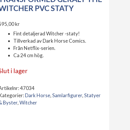
WITCHER PVC STATY
595,00
kr
Fint detaljerad Witcher -staty!
Tillverkad av Dark Horse Comics.
Från Netflix-serien.
Ca 24 cm hög.
Slut i lager
Artikelnr:
47034
Kategorier:
Dark Horse
,
Samlarfigurer
,
Statyer
& Byster
,
Witcher