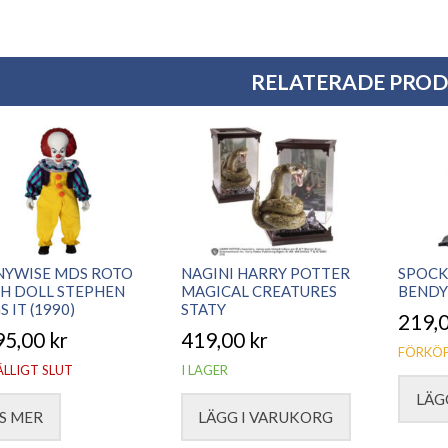
RELATERADE PRO
NYWISE MDS ROTO
NAGINI HARRY POTTER
SPOCK
H DOLL STEPHEN
MAGICAL CREATURES
BENDY
S IT (1990)
STATY
219,
95,00
kr
419,00
kr
FÖRKÖP
ÄLLIGT SLUT
I LAGER
LÄG
S MER
LÄGG I VARUKORG