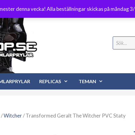
Frakt 89 kr
emester denna vecka! Alla beställningar skickas på måndag 3
Search
for:
MLARPRYLAR
REPLICAS
TEMAN
/
Witcher
/ Transformed Geralt The Witcher PVC Staty