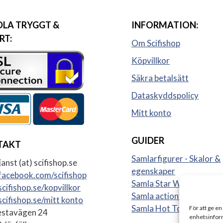
LA TRYGGT &
INFORMATION:
RT:
Om Scifishop
Köpvillkor
Säkra betalsätt
Dataskyddspolicy
Mitt konto
GUIDER
TAKT
Samlarfigurer - Skalor &
anst (at) scifishop.se
egenskaper
acebook.com/scifishop
Samla Star Wars figurer
cifishop.se/kopvillkor
Samla actionfigurer
cifishop.se/mitt konto
Samla Hot Toys
För att ge en
stavägen 24
enhetsinform