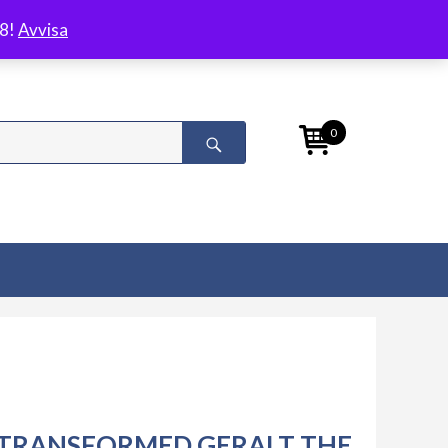
/8!
Avvisa
0
TRANSFORMED GERALT THE