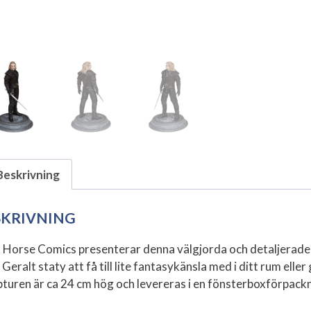
Beskrivning
SKRIVNING
 Horse Comics presenterar denna välgjorda och detaljerad
Geralt staty att få till lite fantasykänsla med i ditt rum elle
pturen är ca 24 cm hög och levereras i en fönsterboxförpackn