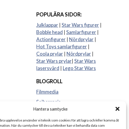
POPULÄRA SIDOR:
Julklappar
|
Star Wars figurer
|
Bobble head
|
Samlarfigurer
|
Actionfigurer
|
Nördprylar
|
Hot Toys samlarfigurer
|
Coola prylar
|
Nördprylar
|
Star Wars prylar
|
Star Wars
lasersvärd
|
Lego Star Wars
BLOGROLL
Filmmedia
Sajberspejs
Hantera samtycke
Strange things
 bra upplevelse använder vi teknik som cookies för att lagra och/eller komma åt
ation. När du samtycker till dessa tekniker kan vi behandla data som