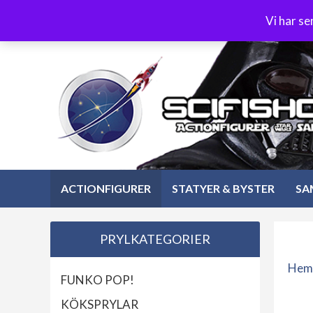
Hoppa
3-4 dagars leverans
Öppet köp 30 dagar
Vi har s
till
Hoppa
innehåll
till
innehåll
ACTIONFIGURER
STATYER & BYSTER
SA
PRYLKATEGORIER
Hem
FUNKO POP!
KÖKSPRYLAR