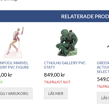
RELATERADE PRO
NPOOL MARVEL
CTHULHU GALLERY PVC
GREEN
ERY PVC FIGURE
STATY
ACTIO
SELEC
,00
kr
849,00
kr
549,
ER
TILLFÄLLIGT SLUT
TILLFÄL
GG I VARUKORG
LÄS MER
LÄS