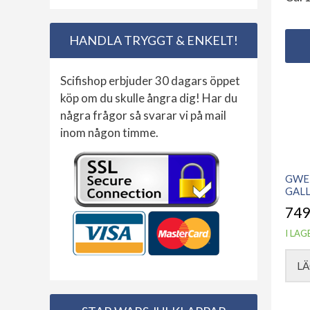
HANDLA TRYGGT & ENKELT!
Scifishop erbjuder 30 dagars öppet
köp om du skulle ångra dig! Har du
några frågor så svarar vi på mail
inom någon timme.
GWE
GALL
749
I LAG
LÄ