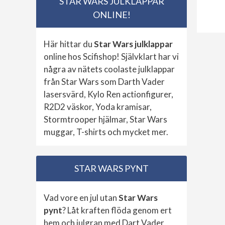
STAR WARS JULKLAPPAR
ONLINE!
Här hittar du
Star Wars julklappar
online hos Scifishop! Självklart har vi
några av nätets coolaste julklappar
från Star Wars som Darth Vader
lasersvärd, Kylo Ren actionfigurer,
R2D2 väskor, Yoda kramisar,
Stormtrooper hjälmar, Star Wars
muggar, T-shirts och mycket mer.
STAR WARS PYNT
Vad vore en jul utan
Star Wars
pynt
? Låt kraften flöda genom ert
hem och julgran med Dart Vader