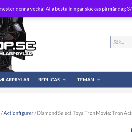
Frakt 89 kr
emester denna vecka! Alla beställningar skickas på måndag 3
Search
for:
MLARPRYLAR
REPLICAS
TEMAN
/
Actionfigurer
/ Diamond Select Toys Tron Movie: Tron Act