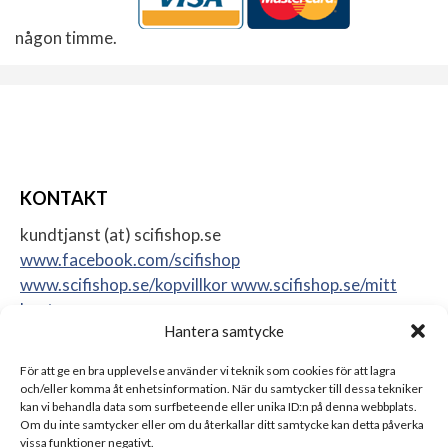
någon timme.
KONTAKT
kundtjanst (at) scifishop.se
www.facebook.com/scifishop
www.scifishop.se/kopvillkor
www.scifishop.se/mitt
konto
Hantera samtycke
Veddestavägen 24
17562 Järfälla
För att ge en bra upplevelse använder vi teknik som cookies för att lagra
Sweden
och/eller komma åt enhetsinformation. När du samtycker till dessa tekniker
kan vi behandla data som surfbeteende eller unika ID:n på denna webbplats.
Om du inte samtycker eller om du återkallar ditt samtycke kan detta påverka
vissa funktioner negativt.