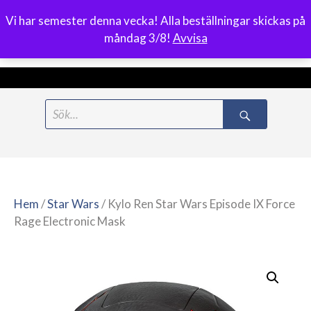
Vi har semester denna vecka! Alla beställningar skickas på
0
måndag 3/8!
Avvisa
Meny
Hoppa
Search
till
for:
innehåll
Hem
/
Star Wars
/ Kylo Ren Star Wars Episode IX Force
Rage Electronic Mask