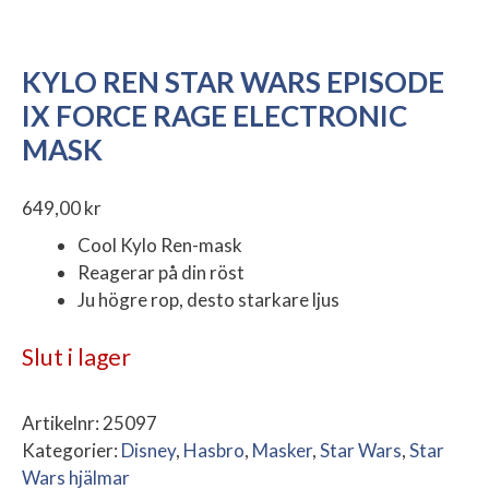
KYLO REN STAR WARS EPISODE
IX FORCE RAGE ELECTRONIC
MASK
649,00
kr
Cool Kylo Ren-mask
Reagerar på din röst
Ju högre rop, desto starkare ljus
Slut i lager
Artikelnr:
25097
Kategorier:
Disney
,
Hasbro
,
Masker
,
Star Wars
,
Star
Wars hjälmar