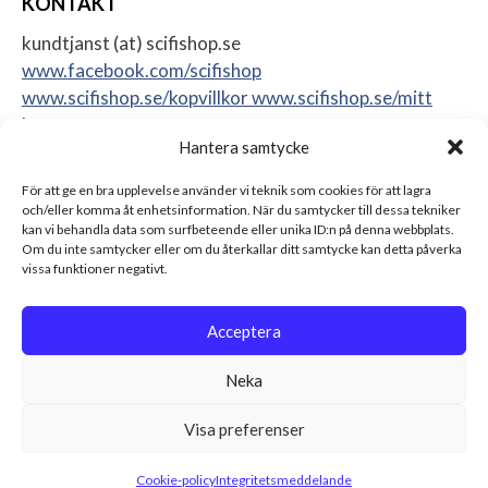
KONTAKT
kundtjanst (at) scifishop.se
www.facebook.com/scifishop
www.scifishop.se/kopvillkor
www.scifishop.se/mitt
konto
Hantera samtycke
Veddestavägen 24
17562 Järfälla
För att ge en bra upplevelse använder vi teknik som cookies för att lagra
Sweden
och/eller komma åt enhetsinformation. När du samtycker till dessa tekniker
kan vi behandla data som surfbeteende eller unika ID:n på denna webbplats.
Om du inte samtycker eller om du återkallar ditt samtycke kan detta påverka
vissa funktioner negativt.
Acceptera
Neka
Visa preferenser
© 2026 Scifishop - Star Wars actionfigurer, samlarprylar &
leksaker Alla rättigheter reserverade.
Cookie-policy
Integritetsmeddelande