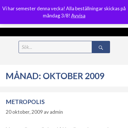
Vi har semester denna vecka! Alla beställningar skickas på
0
måndag 3/8!
Avvisa
Meny
Hoppa
Search
till
for:
innehåll
MÅNAD:
OKTOBER 2009
METROPOLIS
20 oktober, 2009
av
admin