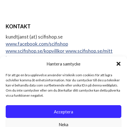
KONTAKT
kundtjanst (at) scifishop.se
www.facebook.com/scifishop
www.scifishop.se/kopvillkor
www.scifishop.se/mitt
konto
Hantera samtycke
Veddestavägen 24
17562 Järfälla
För att ge en bra upplevelse använder vi teknik som cookies för att lagra
Sweden
och/eller komma åt enhetsinformation. När du samtycker till dessa tekniker
kan vi behandla data som surfbeteende eller unika ID:n på denna webbplats.
Om du inte samtycker eller om du återkallar ditt samtycke kan detta påverka
vissa funktioner negativt.
Acceptera
Neka