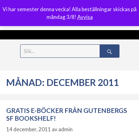
Vi har semester denna vecka! Alla beställningar skickas på
0
måndag 3/8!
Avvisa
Meny
Hoppa
Search
till
for:
innehåll
MÅNAD:
DECEMBER 2011
GRATIS E-BÖCKER FRÅN GUTENBERGS
SF BOOKSHELF!
14 december, 2011
av
admin