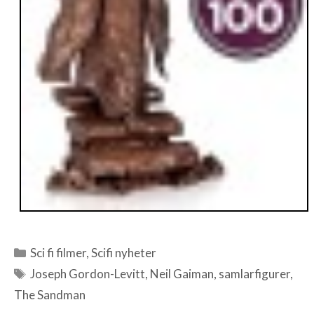
Sci fi filmer
,
Scifi nyheter
Kategorier
Joseph Gordon-Levitt
,
Neil Gaiman
,
samlarfigurer
,
Etiketter
The Sandman