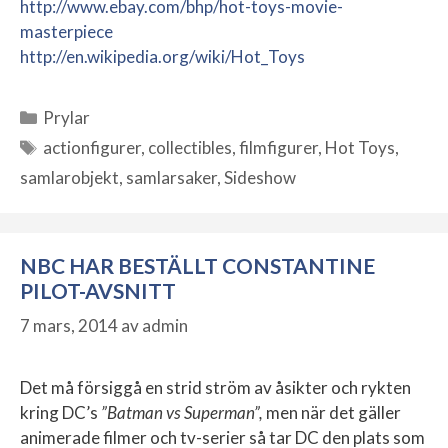
http://www.ebay.com/bhp/hot-toys-movie-
masterpiece
http://en.wikipedia.org/wiki/Hot_Toys
Prylar
Kategorier
actionfigurer
,
collectibles
,
filmfigurer
,
Hot Toys
,
Etiketter
samlarobjekt
,
samlarsaker
,
Sideshow
NBC HAR BESTÄLLT CONSTANTINE
PILOT-AVSNITT
7 mars, 2014
av
admin
Det må försiggå en strid ström av åsikter och rykten
kring DC’s
”Batman vs Superman”,
men när det gäller
animerade filmer och tv-serier så tar DC den plats som