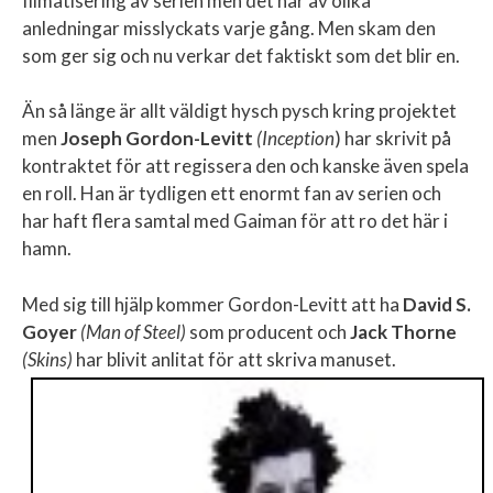
filmatisering av serien men det har av olika
anledningar misslyckats varje gång. Men skam den
som ger sig och nu verkar det faktiskt som det blir en.
Än så länge är allt väldigt hysch pysch kring projektet
men
Joseph Gordon-Levitt
(Inception
) har skrivit på
kontraktet för att regissera den och kanske även spela
en roll. Han är tydligen ett enormt fan av serien och
har haft flera samtal med Gaiman för att ro det här i
hamn.
Med sig till hjälp kommer Gordon-Levitt att ha
David S.
Goyer
(Man of Steel)
som producent och
Jack Thorne
(Skins)
har blivit anlitat för att skriva manuset.