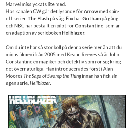
Marvel misslyckats lite med.
Hos kanalen CW går det lysande för
Arrow
med spin-
off serien
The Flash
på väg. Fox har
Gotham
på gång
och NBC har beställt en pilot för
Constantine
, som är
en adaption av serieboken
Hellblazer.
Om du inte har så stor koll på denna serie mer än att du
minns filmen ifrån 2005 med Keanu Reeves så är John
Constantine en magiker och detektiv som rör sig kring
det övernaturliga. Han introducerades först i Alan
Moores
The Saga of Swamp the Thing
innan han fick sin
egen serie,
Hellblazer
.