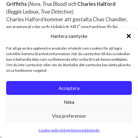
Griffiths
(Nora, True Blood)
och
Charles Halford
(Reggie Ledoux, True Detective).
Charles Halford kommer att gestalta Chas Chandler,
en gammal vän och sidekick till Constantine ifrån
serieböckerna.
Hantera samtycke
För att ge en bra upplevelse använder vi teknik som cookies för att lagra
Det är ännu inte klart när serien kommer att ha
och/eller komma åt enhetsinformation. När du samtycker till dessa tekniker
premiär. Men det verkar som att det bli redan till
kan vi behandla data som surfbeteende eller unika ID:n på denna webbplats.
hösten.
Om du inte samtycker eller om du återkallar ditt samtycke kan detta påverka
vissa funktioner negativt.
Sen återstår ännu andra viktiga frågor att besvara.
Som om serien kommer att vara tillåten att visa naket
Acceptera
och det grafiska våldet som tillhör serien, och om
Constantine kommer att få röka sina ”trade mark”
Neka
cigaretter.
Visa preferenser
Nackdelen med att DC’s karaktärer sprids ut över
flera olika tv-bolag och kanaler såhär är att det blir
Cookie-policy
Integritetsmeddelande
väldigt osannolikt att crossovers serierna sinsemellan