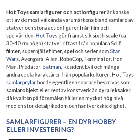
Hot Toys samlarfigurer och actionfigurer
är kanske
ett av de mest välkända varumärkena bland samlare av
statyer och stora actionfigurer från film och
spelvärlden.
Hot Toys
gör främst s.k
sixth scale
(ca
30-40 cm höga) statyer oftast från populära Sci fi
filmer
, superhjältefilmer,
spel
och serier som
Star
Wars
, Avengers, Alien, RoboCop, Terminator, Iron
Man, Predator,
Batman
, Resident Evil och många
andra coola karaktärer från populärkulturen. Hot Toys
samlarprylar
borde egentligen snarare beskrivas som
samlarobjekt
eller rentav konstverk än
dyra leksaker
då kvalitén på föremålen håller en mycket hög nivå
med en stor detaljrikedom och hantverkskicklighet.
SAMLARFIGURER – EN DYR HOBBY
ELLER INVESTERING?