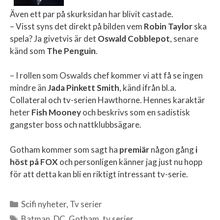
Även ett par på skurksidan har blivit castade.
– Visst syns det direkt på bilden vem
Robin Taylor
ska
spela? Ja givetvis är det
Oswald Cobblepot
, senare
känd som
The Penguin
.
– I rollen som Oswalds chef kommer vi att få se ingen
mindre än
Jada Pinkett Smith
, känd ifrån bl.a.
Collateral och tv-serien Hawthorne. Hennes karaktär
heter
Fish Mooney
och beskrivs som en sadistisk
gangster boss och nattklubbsägare.
Gotham kommer som sagt ha
premiär
någon gång
i
höst på FOX
och personligen känner jag just nu hopp
för att detta kan bli en riktigt intressant tv-serie.
Scifi nyheter
,
Tv serier
Kategorier
Batman
,
DC
,
Gotham
,
tv serier