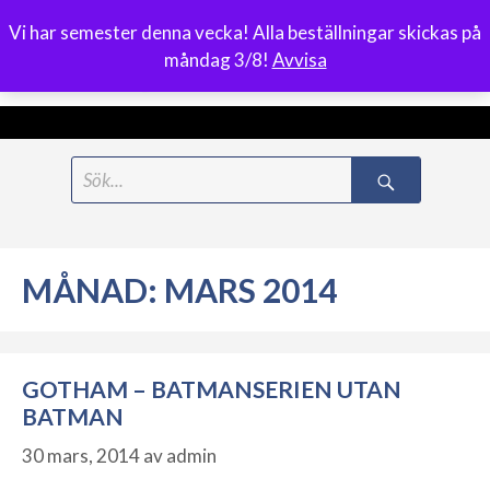
Vi har semester denna vecka! Alla beställningar skickas på
0
måndag 3/8!
Avvisa
Meny
Hoppa
Search
till
for:
innehåll
MÅNAD:
MARS 2014
GOTHAM – BATMANSERIEN UTAN
BATMAN
30 mars, 2014
av
admin