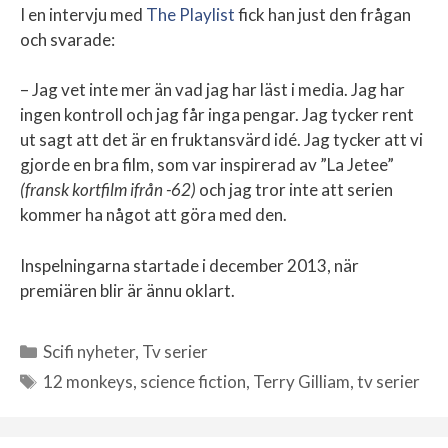
I en intervju med
The Playlist
fick han just den frågan
och svarade:
– Jag vet inte mer än vad jag har läst i media. Jag har
ingen kontroll och jag får inga pengar. Jag tycker rent
ut sagt att det är en fruktansvärd idé. Jag tycker att vi
gjorde en bra film, som var inspirerad av ”La Jetee”
(fransk kortfilm ifrån -62)
och jag tror inte att serien
kommer ha något att göra med den.
Inspelningarna startade i december 2013, när
premiären blir är ännu oklart.
Scifi nyheter
,
Tv serier
Kategorier
12 monkeys
,
science fiction
,
Terry Gilliam
,
tv serier
Etiketter