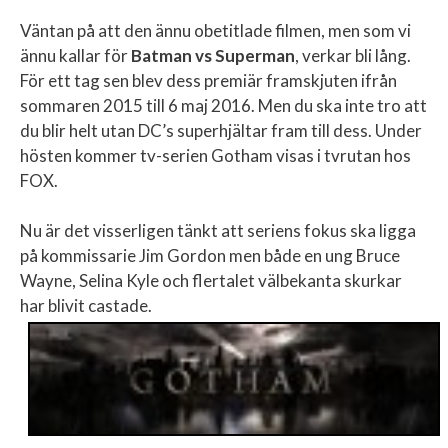
Väntan på att den ännu obetitlade filmen, men som vi
ännu kallar för
Batman vs Superman
, verkar bli lång.
För ett tag sen blev dess premiär framskjuten ifrån
sommaren 2015 till 6 maj 2016. Men du ska inte tro att
du blir helt utan DC’s superhjältar fram till dess. Under
hösten kommer tv-serien Gotham visas i tvrutan hos
FOX.
Nu är det visserligen tänkt att seriens fokus ska ligga
på kommissarie Jim Gordon men både en ung Bruce
Wayne, Selina Kyle och flertalet välbekanta skurkar
har blivit castade.