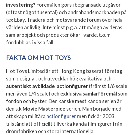
investering?
Föremålen görs i begränsade utgåvor
(oftast något tusental) och andrahandsmarknaden på
tex Ebay, Tradera och motsvarande forum över hela
världen är livlig. Inte minst p.g.a. att många av deras
samlarobjekt och produkter ökar i värde, t.o.m
fördubblas i vissa fall.
FAKTA OM HOT TOYS
Hot Toys Limited är ett Hong Kong baserat företag
som designar, och utvecklar högkvalitativa och
autentiskt avbildade actionfigurer
(främst 1/6 scale
men även 1/4 scale) och
exklusiva samlarföremål
som
fordon och byster. Den kanske mest kända serien är
den s.k
Movie Masterpice
serien. Man började med
att skapa militära
actionfigurer
men fick år 2003
tillstånd att officiellt tillverka kända filmfigurer från
drömfabriken och stora internationella