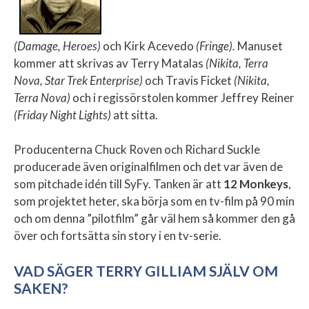
(Damage, Heroes)
och Kirk Acevedo
(Fringe).
Manuset
kommer att skrivas av Terry Matalas
(Nikita, Terra
Nova, Star Trek Enterprise)
och Travis Ficket
(Nikita,
Terra Nova)
och i regissörstolen kommer Jeffrey Reiner
(Friday Night Lights)
att sitta.
Producenterna Chuck Roven och Richard Suckle
producerade även originalfilmen och det var även de
som pitchade idén till SyFy. Tanken är att
12 Monkeys
,
som projektet heter, ska börja som en tv-film på 90 min
och om denna ”pilotfilm” går väl hem så kommer den gå
över och fortsätta sin story i en tv-serie.
VAD SÄGER TERRY GILLIAM SJÄLV OM
SAKEN?