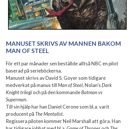
MANUSET SKRIVS AV MANNEN BAKOM
MAN OF STEEL
För ett par månader sen beställde alltså NBC en pilot
baserad på serieböckerna.
Manuset skrivs av David S. Goyer som tidigare
medverkat på manus till
Man of Steel
, Nolan’s
Dark
Knight trilogi
och på den kommande
Batman vs
Superman
.
Till sin hjälp har han Daniel Cerone som bl.a. varit
producent på
The Mentalist
.
Regissera piloten kommer Neil Marshall att göra. Han
har tidigare jobbat med bl.a
. Game of Thrones
och
The