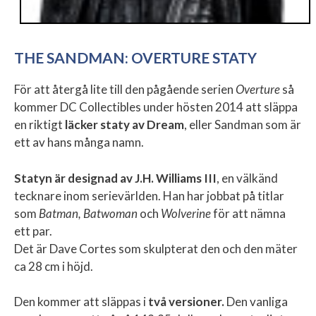
THE SANDMAN: OVERTURE STATY
För att återgå lite till den pågående serien
Overture
så
kommer DC Collectibles under hösten 2014 att släppa
en riktigt
läcker staty av Dream
, eller Sandman som är
ett av hans många namn.
Statyn är designad av J.H. Williams III
, en välkänd
tecknare inom serievärlden. Han har jobbat på titlar
som
Batman, Batwoman
och
Wolverine
för att nämna
ett par.
Det är Dave Cortes som skulpterat den och den mäter
ca 28 cm i höjd.
Den kommer att släppas i
två versioner.
Den vanliga