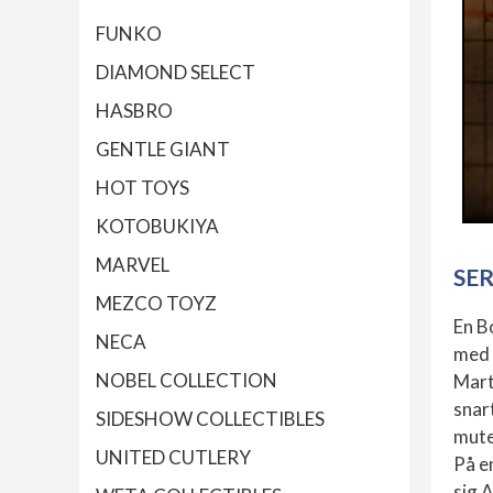
FUNKO
DIAMOND SELECT
HASBRO
GENTLE GIANT
HOT TOYS
KOTOBUKIYA
MARVEL
SE
MEZCO TOYZ
En B
NECA
med 
NOBEL COLLECTION
Mart
snar
SIDESHOW COLLECTIBLES
mute
UNITED CUTLERY
På e
sig 