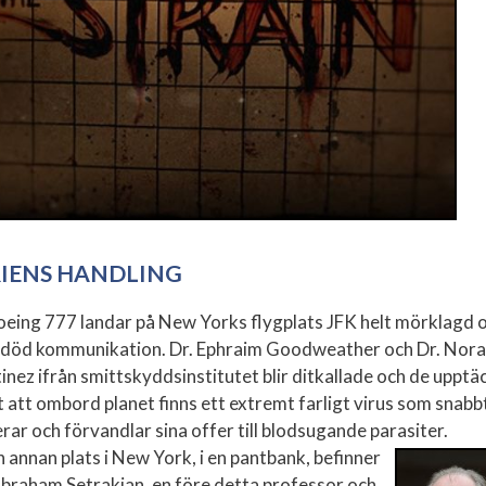
RIENS HANDLING
oeing 777 landar på New Yorks flygplats JFK helt mörklagd 
död kommunikation. Dr. Ephraim Goodweather och Dr. Nora
inez ifrån smittskyddsinstitutet blir ditkallade och de upptä
t att ombord planet finns ett extremt farligt virus som snabb
rar och förvandlar sina offer till blodsugande parasiter.
n annan plats i New York, i en pantbank, befinner
Abraham Setrakian, en före detta professor och