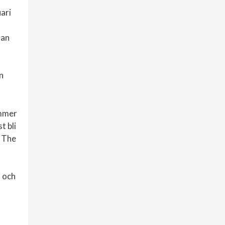
uari
man
n
ommer
t bli
. The
m och