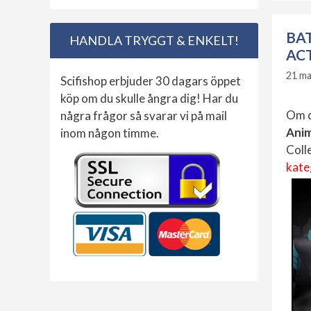
BA
HANDLA TRYGGT & ENKELT!
AC
21 ma
Scifishop erbjuder 30 dagars öppet
köp om du skulle ångra dig! Har du
Om d
några frågor så svarar vi på mail
Anim
inom någon timme.
Coll
kate