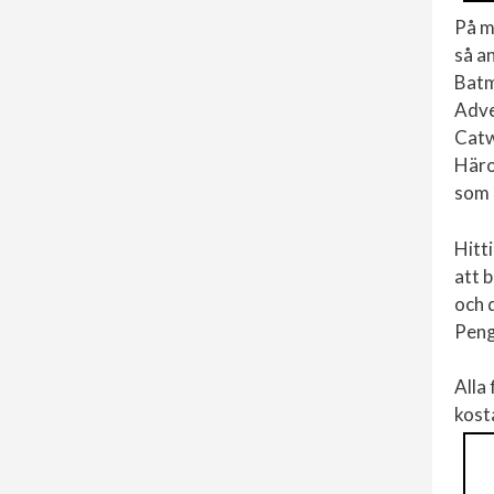
På m
så a
Batm
Adve
Cat
Häro
som 
Hitt
att b
och 
Peng
Alla
kost