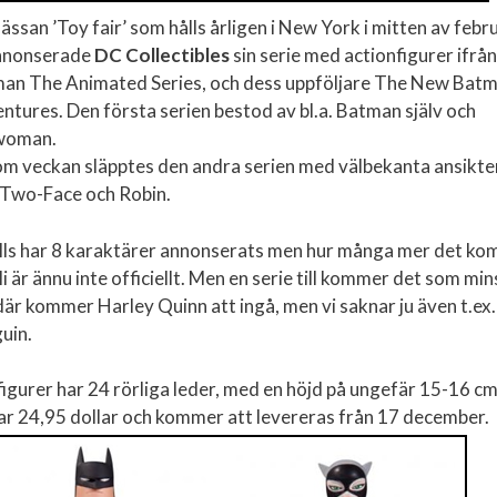
ässan ’Toy fair’ som hålls årligen i New York i mitten av febr
nnonserade
DC Collectibles
sin serie med actionfigurer ifrån
an The Animated Series, och dess uppföljare The New Bat
ntures. Den första serien bestod av bl.a. Batman själv och
woman.
m veckan släpptes den andra serien med välbekanta ansikte
Two-Face och Robin.
ills har 8 karaktärer annonserats men hur många mer det k
li är ännu inte officiellt. Men en serie till kommer det som mins
där kommer Harley Quinn att ingå, men vi saknar ju även t.ex
uin.
 figurer har 24 rörliga leder, med en höjd på ungefär 15-16 c
ar 24,95 dollar och kommer att levereras från 17 december.