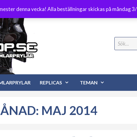
Frakt 89 kr
emester denna vecka! Alla beställningar skickas på måndag 3
Search
for:
MLARPRYLAR
REPLICAS
TEMAN
ÅNAD:
MAJ 2014