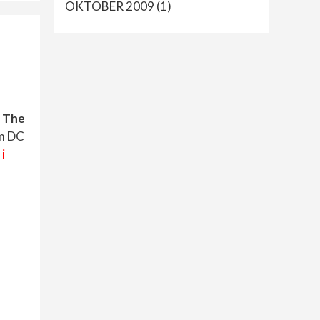
OKTOBER 2009
(1)
 The
m DC
 i