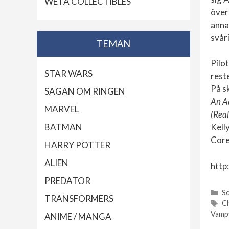
WETA COLLECTIBLES
över
anna
svår
TEMAN
Pilo
STAR WARS
rest
På s
SAGAN OM RINGEN
An A
MARVEL
(Real
BATMAN
Kell
Core
HARRY POTTER
ALIEN
http
PREDATOR
Sc
TRANSFORMERS
Kateg
C
Etike
Vamp
ANIME / MANGA