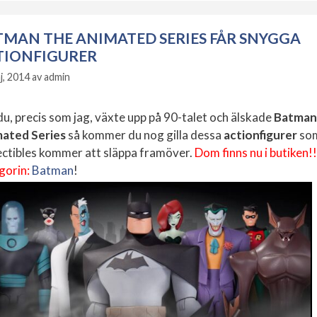
TMAN THE ANIMATED SERIES FÅR SNYGGA
TIONFIGURER
j, 2014
av
admin
u, precis som jag, växte upp på 90-talet och älskade
Batman
ated Series
så kommer du nog gilla dessa
actionfigurer
so
ectibles kommer att släppa framöver.
Dom finns nu i butiken!!
gorin:
Batman
!