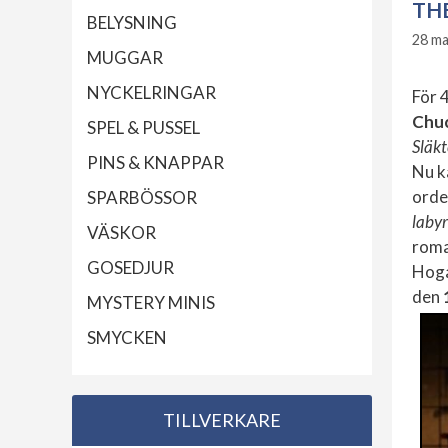
THE
BELYSNING
28 ma
MUGGAR
NYCKELRINGAR
För 
Chu
SPEL & PUSSEL
Släk
PINS & KNAPPAR
Nu k
orde
SPARBÖSSOR
labyr
VÄSKOR
roma
GOSEDJUR
Hogan
den
MYSTERY MINIS
SMYCKEN
TILLVERKARE