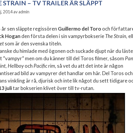
 STRAIN – TV TRAILER ÄR SLÄPPT
j, 2014
av
admin
4 år sen släppte regissören
Guillermo del Toro
och författar
ck Hogan
den första delen i sin vampyrbokserie
The Strain,
el
tet
som är den svenska titeln.
anske du himlade med ögonen och suckade djupt när du läste
t ”vampyr” men om du känner till del Toros filmer, såsom
Pan
int, Hellboy
och
Pacific rim
, så vet du att det inte är någon
ntiserad bild av vampyrer det handlar om här. Del Toros och
s vinkling är rå, djurisk och inte lik något du sett tidigare o
13 juli
tar bokserien klivet över till tv-rutan.