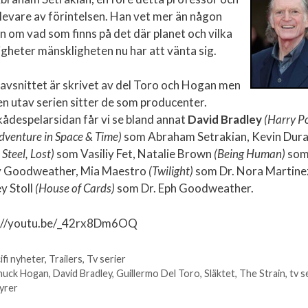
levare av förintelsen. Han vet mer än någon
n om vad som finns på det där planet och vilka
igheter mänskligheten nu har att vänta sig.
tavsnittet är skrivet av del Toro och Hogan men
en utav serien sitter de som producenter.
kådespelarsidan får vi se bland annat
David Bradley
(Harry Po
dventure in Space & Time)
som Abraham Setrakian, Kevin Dur
 Steel, Lost)
som Vasiliy Fet, Natalie Brown
(Being Human)
so
y Goodweather, Mia Maestro
(Twilight)
som Dr. Nora Martine
y Stoll
(House of Cards)
som Dr. Eph Goodweather.
://youtu.be/_42rx8Dm6OQ
ifi nyheter
,
Trailers
,
Tv serier
orier
huck Hogan
,
David Bradley
,
Guillermo Del Toro
,
Släktet
,
The Strain
,
tv s
tter
yrer