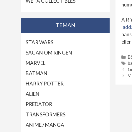
WETA COLLECTIBLES
humo
A R 
TEMAN
ladd
hans 
eller
STAR WARS
SAGAN OM RINGEN
B
MARVEL
Kateg
b
Etike
Gr
BATMAN
V 
HARRY POTTER
ALIEN
PREDATOR
TRANSFORMERS
ANIME / MANGA