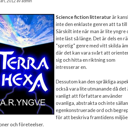
uari, 2012
av
admin
Science fiction litteratur
är kans
inte den enklaste genren att ta till 
Särskilt inte när man är lite yngre
inte läst så länge. Det är dels en rä
”spretig” genre med vitt skilda ä
där det kan vara svårt att oriente
sig och hitta en riktning som
intresserar en.
Dessutom kan den språkliga aspe
också vara lite utmanande då det 
vanligt att författare använder
ovanliga, abstrakta och inte sällan
egenkonstruerade ord och begre
för att beskriva framtidens miljöe
oner och företeelser.