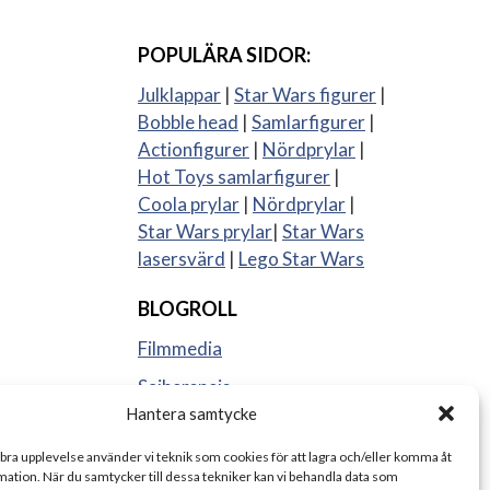
POPULÄRA SIDOR:
Julklappar
|
Star Wars figurer
|
Bobble head
|
Samlarfigurer
|
Actionfigurer
|
Nördprylar
|
Hot Toys samlarfigurer
|
Coola prylar
|
Nördprylar
|
Star Wars prylar
|
Star Wars
lasersvärd
|
Lego Star Wars
BLOGROLL
Filmmedia
Sajberspejs
Hantera samtycke
Strange things
 bra upplevelse använder vi teknik som cookies för att lagra och/eller komma åt
ation. När du samtycker till dessa tekniker kan vi behandla data som