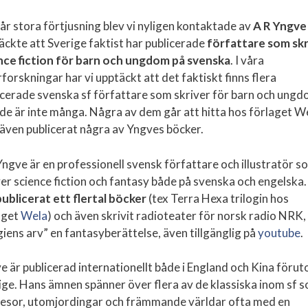
 vår stora förtjusning blev vi nyligen kontaktade av
A R Yngve
äckte att Sverige faktist har publicerade
författare som skr
nce fiction för barn och ungdom på svenska
. I våra
forskningar har vi upptäckt att det faktiskt finns flera
icerade svenska sf författare som skriver för barn och ung
de är inte många. Några av dem går att hitta hos förlaget W
även publicerat några av Yngves böcker.
Yngve är en professionell svensk författare och illustratör s
ver science fiction och fantasy både på svenska och engelska
publicerat ett flertal böcker
(tex Terra Hexa trilogin hos
aget
Wela
) och även skrivit radioteater för norsk radio NRK,
iens arv” en fantasyberättelse, även tillgänglig på
youtube
.
e är publicerad internationellt både i England och Kina föru
ige. Hans ämnen spänner över flera av de klassiska inom sf 
resor, utomjordingar och främmande världar ofta med en