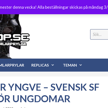
Frakt 89 kr
emester denna vecka! Alla beställningar skickas på måndag 3
Search
for:
MLARPRYLAR
REPLICAS
TEMAN
 R YNGVE – SVENSK SF
ÖR UNGDOMAR