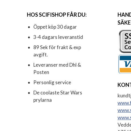
HOS SCIFISHOP FÅR DU:
HAND
SÄKE
Öppet köp 30 dagar
3-4 dagars leveranstid
89 Sek för frakt & exp
avgift.
Leveranser med Dhl &
Posten
Personlig service
KON
De coolaste Star Wars
kundtj
prylarna
www.f
www.s
www.s
Vedde