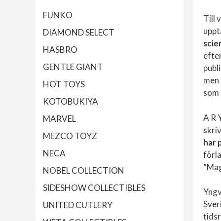
FUNKO
Till
uppt
DIAMOND SELECT
scie
HASBRO
efter
GENTLE GIANT
publ
men 
HOT TOYS
som 
KOTOBUKIYA
A R 
MARVEL
skri
MEZCO TOYZ
har 
NECA
förl
”Mag
NOBEL COLLECTION
SIDESHOW COLLECTIBLES
Yngv
Sver
UNITED CUTLERY
tids