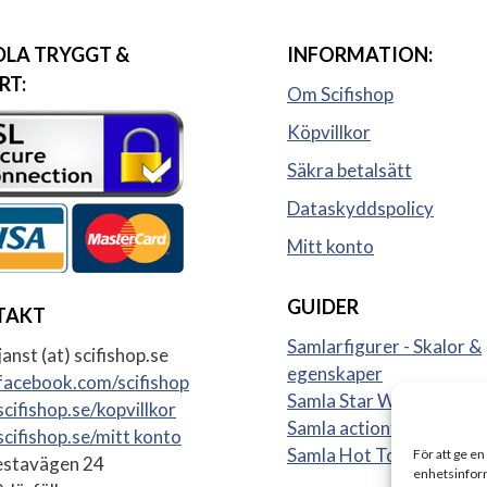
LA TRYGGT &
INFORMATION:
RT:
Om Scifishop
Köpvillkor
Säkra betalsätt
Dataskyddspolicy
Mitt konto
GUIDER
TAKT
Samlarfigurer - Skalor &
anst (at) scifishop.se
egenskaper
acebook.com/scifishop
Samla Star Wars figurer
cifishop.se/kopvillkor
Samla actionfigurer
cifishop.se/mitt konto
Samla Hot Toys
För att ge en
stavägen 24
enhetsinform