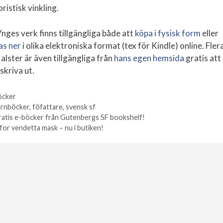
ristisk vinkling.
Ynges verk finns tillgängliga både att
köpa i fysisk form
eller
as ner
i olika elektroniska format (tex för Kindle) online. Fler
alster är även tillgängliga från
hans egen hemsida
gratis att
 skriva ut.
öcker
orier
arnböcker
,
föfattare
,
svensk sf
tter
atis e-böcker från Gutenbergs SF bookshelf!
for vendetta mask – nu i butiken!