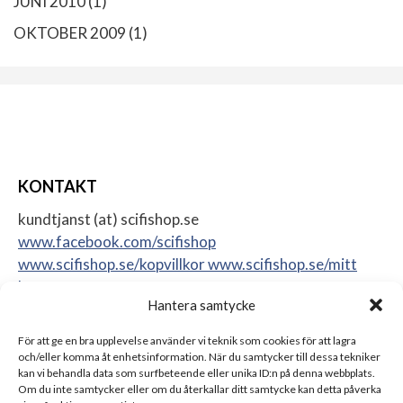
JUNI 2010
(1)
OKTOBER 2009
(1)
KONTAKT
kundtjanst (at) scifishop.se
www.facebook.com/scifishop
www.scifishop.se/kopvillkor
www.scifishop.se/mitt
konto
Hantera samtycke
Veddestavägen 24
17562 Järfälla
För att ge en bra upplevelse använder vi teknik som cookies för att lagra
Sweden
och/eller komma åt enhetsinformation. När du samtycker till dessa tekniker
kan vi behandla data som surfbeteende eller unika ID:n på denna webbplats.
Om du inte samtycker eller om du återkallar ditt samtycke kan detta påverka