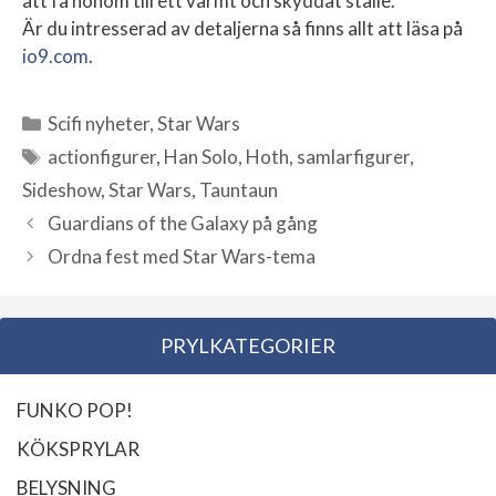
att få honom till ett varmt och skyddat ställe.
Är du intresserad av detaljerna så finns allt att läsa på
io9.com
.
Scifi nyheter
,
Star Wars
Kategorier
actionfigurer
,
Han Solo
,
Hoth
,
samlarfigurer
,
Etiketter
Sideshow
,
Star Wars
,
Tauntaun
Guardians of the Galaxy på gång
Ordna fest med Star Wars-tema
PRYLKATEGORIER
FUNKO POP!
KÖKSPRYLAR
BELYSNING