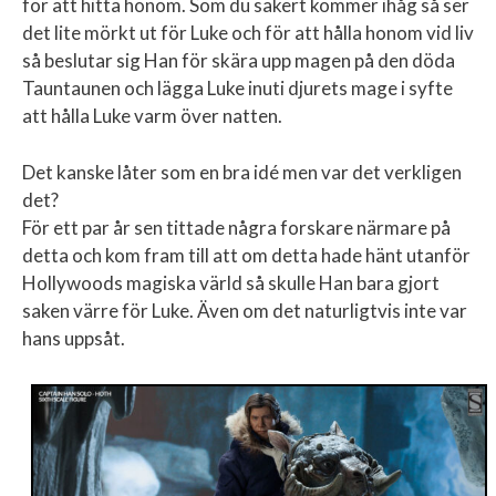
för att hitta honom. Som du säkert kommer ihåg så ser
det lite mörkt ut för Luke och för att hålla honom vid liv
så beslutar sig Han för skära upp magen på den döda
Tauntaunen och lägga Luke inuti djurets mage i syfte
att hålla Luke varm över natten.
Det kanske låter som en bra idé men var det verkligen
det?
För ett par år sen tittade några forskare närmare på
detta och kom fram till att om detta hade hänt utanför
Hollywoods magiska värld så skulle Han bara gjort
saken värre för Luke. Även om det naturligtvis inte var
hans uppsåt.