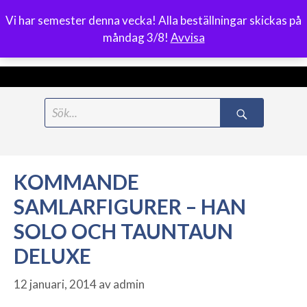
Vi har semester denna vecka! Alla beställningar skickas på
0
måndag 3/8!
Avvisa
Meny
Hoppa
Search
till
for:
innehåll
KOMMANDE
SAMLARFIGURER – HAN
SOLO OCH TAUNTAUN
DELUXE
12 januari, 2014
av
admin