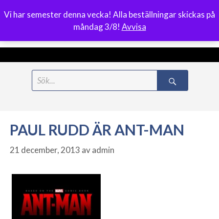
Vi har semester denna vecka! Alla beställningar skickas på
0
måndag 3/8!
Avvisa
Meny
Hoppa
Search
till
for:
innehåll
PAUL RUDD ÄR ANT-MAN
21 december, 2013
av
admin