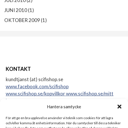
JULI 2010
(2)
JUNI 2010
(1)
OKTOBER 2009
(1)
KONTAKT
kundtjanst (at) scifishop.se
www.facebook.com/scifishop
www.scifishop.se/kopvillkor
www.scifishop.se/mitt
konto
Hantera samtycke
Veddestavägen 24
17562 Järfälla
För att ge en bra upplevelse använder vi teknik som cookies för att lagra
Sweden
och/eller komma åt enhetsinformation. När du samtycker till dessa tekniker