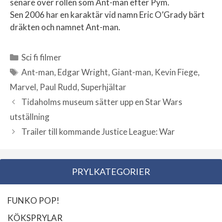
senare över rollen som Ant-man efter Pym.
Sen 2006 har en karaktär vid namn Eric O’Grady bärt
dräkten och namnet Ant-man.
Sci fi filmer
Kategorier
Ant-man
,
Edgar Wright
,
Giant-man
,
Kevin Fiege
,
Etiketter
Marvel
,
Paul Rudd
,
Superhjältar
Tidaholms museum sätter upp en Star Wars
utställning
Trailer till kommande Justice League: War
PRYLKATEGORIER
FUNKO POP!
KÖKSPRYLAR