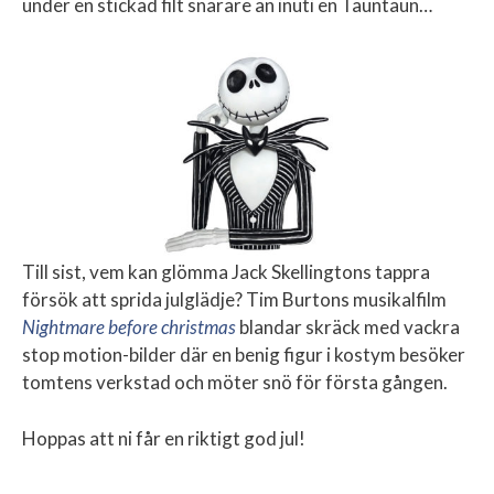
under en stickad filt snarare än inuti en Tauntaun…
Till sist, vem kan glömma Jack Skellingtons tappra
försök att sprida julglädje? Tim Burtons musikalfilm
Nightmare before christmas
blandar skräck med vackra
stop motion-bilder där en benig figur i kostym besöker
tomtens verkstad och möter snö för första gången.
Hoppas att ni får en riktigt god jul!