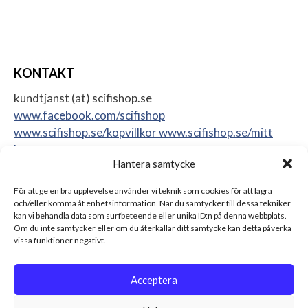
KONTAKT
kundtjanst (at) scifishop.se
www.facebook.com/scifishop
www.scifishop.se/kopvillkor
www.scifishop.se/mitt
konto
Hantera samtycke
Veddestavägen 24
17562 Järfälla
För att ge en bra upplevelse använder vi teknik som cookies för att lagra
Sweden
och/eller komma åt enhetsinformation. När du samtycker till dessa tekniker
kan vi behandla data som surfbeteende eller unika ID:n på denna webbplats.
Om du inte samtycker eller om du återkallar ditt samtycke kan detta påverka
vissa funktioner negativt.
Acceptera