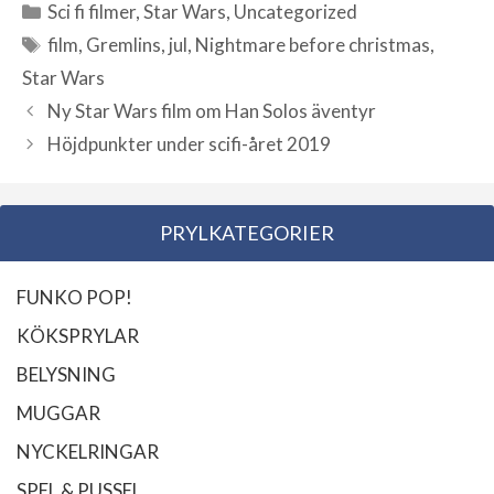
Sci fi filmer
,
Star Wars
,
Uncategorized
Kategorier
film
,
Gremlins
,
jul
,
Nightmare before christmas
,
Etiketter
Star Wars
Ny Star Wars film om Han Solos äventyr
Höjdpunkter under scifi-året 2019
PRYLKATEGORIER
FUNKO POP!
KÖKSPRYLAR
BELYSNING
MUGGAR
NYCKELRINGAR
SPEL & PUSSEL