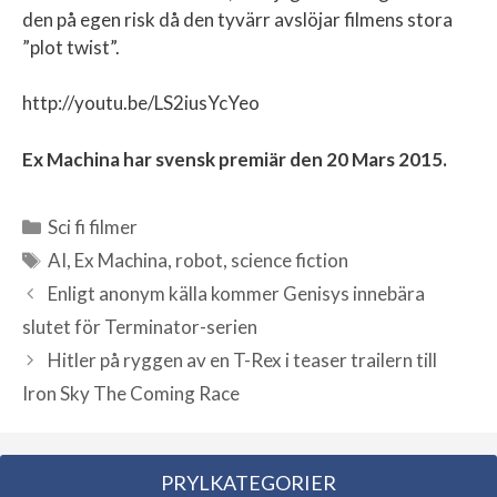
den på egen risk då den tyvärr avslöjar filmens stora
”plot twist”.
http://youtu.be/LS2iusYcYeo
Ex Machina har svensk premiär den 20 Mars 2015.
Sci fi filmer
Kategorier
AI
,
Ex Machina
,
robot
,
science fiction
Etiketter
Enligt anonym källa kommer Genisys innebära
slutet för Terminator-serien
Hitler på ryggen av en T-Rex i teaser trailern till
Iron Sky The Coming Race
PRYLKATEGORIER