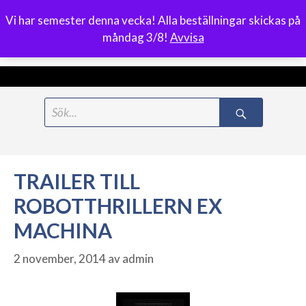
Vi har semester denna vecka! Alla beställningar skickas på
0
måndag 3/8!
Avvisa
Meny
Hoppa
Search
till
for:
innehåll
TRAILER TILL
ROBOTTHRILLERN EX
MACHINA
2 november, 2014
av
admin