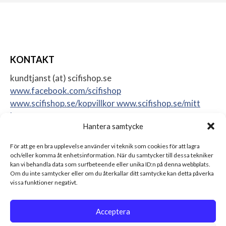
KONTAKT
kundtjanst (at) scifishop.se
www.facebook.com/scifishop
www.scifishop.se/kopvillkor
www.scifishop.se/mitt
konto
Hantera samtycke
Veddestavägen 24
17562 Järfälla
För att ge en bra upplevelse använder vi teknik som cookies för att lagra
Sweden
och/eller komma åt enhetsinformation. När du samtycker till dessa tekniker
kan vi behandla data som surfbeteende eller unika ID:n på denna webbplats.
Om du inte samtycker eller om du återkallar ditt samtycke kan detta påverka
vissa funktioner negativt.
Acceptera