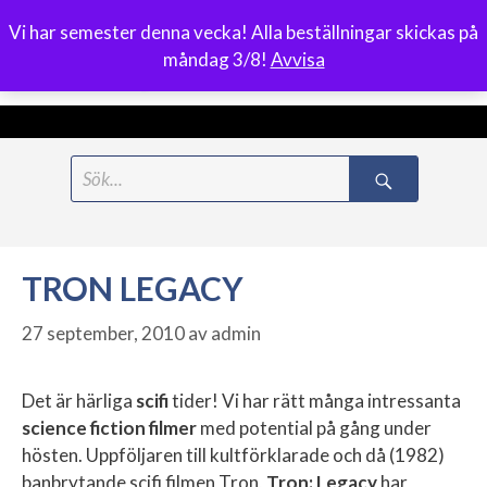
Vi har semester denna vecka! Alla beställningar skickas på
0
måndag 3/8!
Avvisa
Meny
Hoppa
Search
till
for:
innehåll
TRON LEGACY
27 september, 2010
av
admin
Det är härliga
scifi
tider! Vi har rätt många intressanta
science fiction filmer
med potential på gång under
hösten. Uppföljaren till kultförklarade och då (1982)
banbrytande scifi filmen Tron,
Tron: Legacy
har