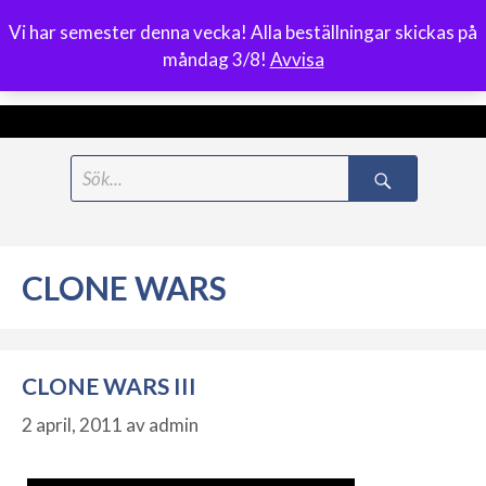
Vi har semester denna vecka! Alla beställningar skickas på
0
måndag 3/8!
Avvisa
Meny
Hoppa
Search
till
for:
innehåll
CLONE WARS
CLONE WARS III
2 april, 2011
av
admin