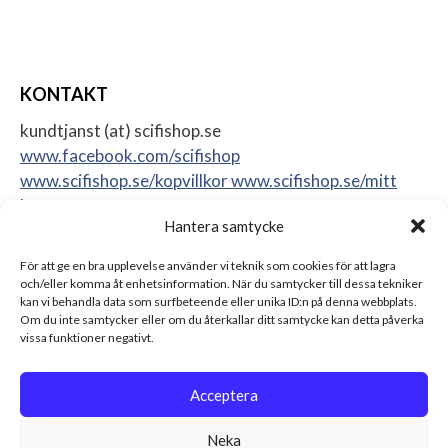
KONTAKT
kundtjanst (at) scifishop.se
www.facebook.com/scifishop
www.scifishop.se/kopvillkor
www.scifishop.se/mitt
konto
Hantera samtycke
Veddestavägen 24
17562 Järfälla
För att ge en bra upplevelse använder vi teknik som cookies för att lagra
Sweden
och/eller komma åt enhetsinformation. När du samtycker till dessa tekniker
kan vi behandla data som surfbeteende eller unika ID:n på denna webbplats.
Om du inte samtycker eller om du återkallar ditt samtycke kan detta påverka
vissa funktioner negativt.
Acceptera
Neka