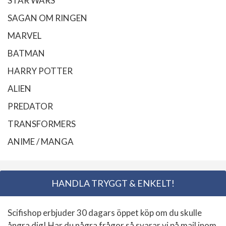
STAR WARS
SAGAN OM RINGEN
MARVEL
BATMAN
HARRY POTTER
ALIEN
PREDATOR
TRANSFORMERS
ANIME / MANGA
HANDLA TRYGGT & ENKELT!
Scifishop erbjuder 30 dagars öppet köp om du skulle
ångra dig! Har du några frågor så svarar vi på mail inom