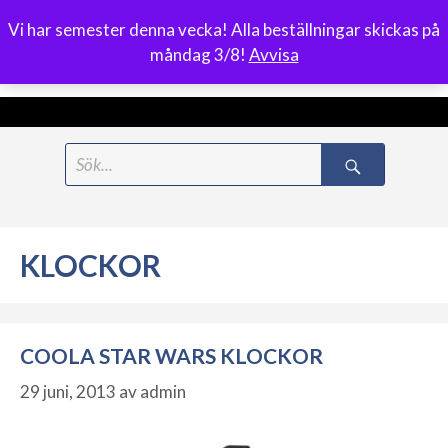
Vi har semester denna vecka! Alla beställningar skickas på
0
måndag 3/8!
Avvisa
Meny
Hoppa
Search
till
for:
innehåll
KLOCKOR
COOLA STAR WARS KLOCKOR
29 juni, 2013
av
admin