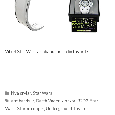
.
Vilket Star Wars armbandsur är din favorit?
Nya prylar
,
Star Wars
Kategorier
armbandsur
,
Darth Vader
,
klockor
,
R2D2
,
Star
Etiketter
Wars
,
Stormtrooper
,
Underground Toys
,
ur